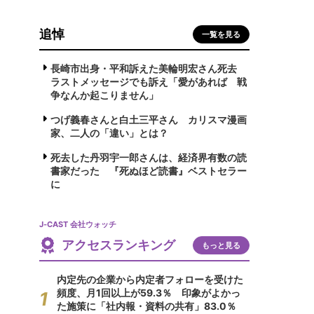
追悼
一覧を見る
長崎市出身・平和訴えた美輪明宏さん死去
ラストメッセージでも訴え「愛があれば 戦
争なんか起こりません」
つげ義春さんと白土三平さん カリスマ漫画
家、二人の「違い」とは？
死去した丹羽宇一郎さんは、経済界有数の読
書家だった 『死ぬほど読書』ベストセラー
に
J-CAST 会社ウォッチ
アクセスランキング
もっと見る
内定先の企業から内定者フォローを受けた
頻度、月1回以上が59.3％ 印象がよかっ
た施策に「社内報・資料の共有」83.0％