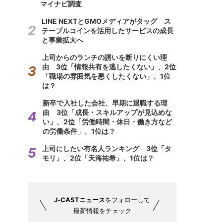
マイナビ調査
LINE NEXTとGMOメディアがタッグ ス
テーブルコインを活用したサービスの成長
と事業拡大へ
上司からのランチの誘いを断りにくい理
由 3位「情報共有を逃したくない」、2位
「職場の雰囲気を悪くしたくない」、1位
は？
新卒で入社した会社、早期に退職する理
由 3位「成長・スキルアップが見込めな
い」、2位「労働時間・休日・働き方など
の労働条件」、1位は？
上司にしたい有名人ランキング 3位「タ
モリ」、2位「天海祐希」、1位は？
J-CASTニュース
をフォローして
最新情報をチェック