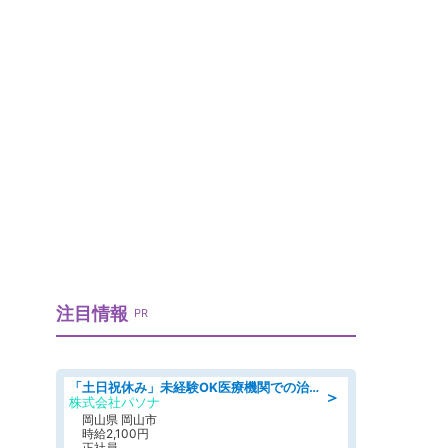
注目情報
PR
「土日祝休み」未経験OK医療機関での治験コーディネーターのお仕事
＞
株式会社パソナ
岡山県 岡山市
時給2,100円
正社員