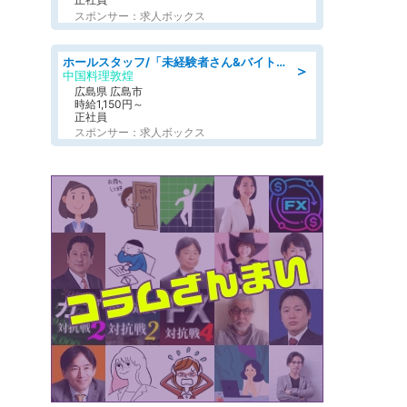
スポンサー：求人ボックス
ホールスタッフ/「未経験者さん&バイトデビューも大歓迎」残業ほぼなし×1日3時間〜勤務OK!フォロー体制も充実/広島県/広島市南区
＞
中国料理敦煌
広島県 広島市
時給1,150円～
正社員
スポンサー：求人ボックス