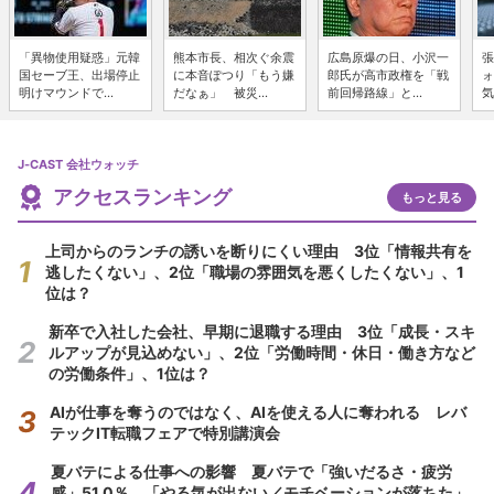
「異物使用疑惑」元韓
熊本市長、相次ぐ余震
広島原爆の日、小沢一
張
国セーブ王、出場停止
に本音ぽつり「もう嫌
郎氏が高市政権を「戦
ォ
明けマウンドで...
だなぁ」 被災...
前回帰路線」と...
気
J-CAST 会社ウォッチ
アクセスランキング
もっと見る
上司からのランチの誘いを断りにくい理由 3位「情報共有を
逃したくない」、2位「職場の雰囲気を悪くしたくない」、1
位は？
新卒で入社した会社、早期に退職する理由 3位「成長・スキ
ルアップが見込めない」、2位「労働時間・休日・働き方など
の労働条件」、1位は？
AIが仕事を奪うのではなく、AIを使える人に奪われる レバ
テックIT転職フェアで特別講演会
夏バテによる仕事への影響 夏バテで「強いだるさ・疲労
感」51.0％、「やる気が出ない／モチベーションが落ちた」