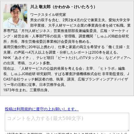
川上 敬太郎（かわかみ・けいたろう）
ワークスタイル研究家
男女の双子を含む、2男2女4児の父で兼業主夫。愛知大学文学
部卒業後、大手人材サービス企業の事業責任者を経て転職。業
界専門誌「月刊人材ビジネス」営業推進部部長兼編集委員、広報・マーケティ
ング・経営企画・人事部門等の役員・管理職、調査機関「しゅふJOB総合研究
所」所長、厚生労働省委託事業検討会委員等を務める。
雇用労働分野に20年以上携わり、仕事と家庭の両立を希望する「働く主婦・主
夫層」の声延べ4万人以上を調査・分析したレポートは200本を超える。
NHK「あさイチ」、テレビ朝日「ビートたけしのTVタックル」などメディアへ
の出演、寄稿、コメント多数。
現在は、「人材サービスの公益的発展を考える会」主宰、「ヒトラボ」編集
長、しゅふJOB総研 研究顧問、すばる審査評価機構株式会社 非常勤監査役、J
CAST会社ウォッチ解説者の他、執筆、講演、広報ブランディングアドバイザ
リー等の活動に従事。日本労務学会員。
1973年生まれ。三重県出身。