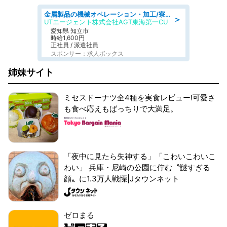
金属製品の機械オペレーション・加工/寮完備/日払い/工場・製造
＞
UTエージェント株式会社AGT東海第一CU
愛知県 知立市
時給1,600円
正社員 / 派遣社員
スポンサー：求人ボックス
姉妹サイト
ミセスドーナツ全4種を実食レビュー!可愛さ
も食べ応えもばっちりで大満足。
「夜中に見たら失神する」「こわいこわいこ
わい」 兵庫・尼崎の公園に佇む〝謎すぎる
顔〟に1.3万人戦慄|Jタウンネット
ゼロまる