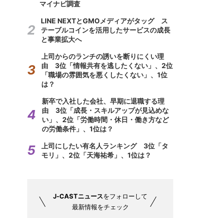
マイナビ調査
LINE NEXTとGMOメディアがタッグ ス
テーブルコインを活用したサービスの成長
と事業拡大へ
上司からのランチの誘いを断りにくい理
由 3位「情報共有を逃したくない」、2位
「職場の雰囲気を悪くしたくない」、1位
は？
新卒で入社した会社、早期に退職する理
由 3位「成長・スキルアップが見込めな
い」、2位「労働時間・休日・働き方など
の労働条件」、1位は？
上司にしたい有名人ランキング 3位「タ
モリ」、2位「天海祐希」、1位は？
J-CASTニュース
をフォローして
最新情報をチェック