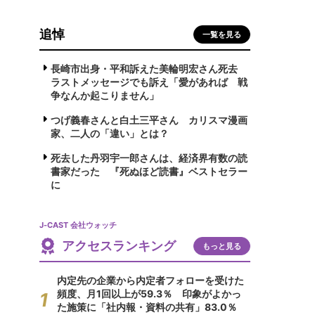
追悼
一覧を見る
長崎市出身・平和訴えた美輪明宏さん死去
ラストメッセージでも訴え「愛があれば 戦
争なんか起こりません」
つげ義春さんと白土三平さん カリスマ漫画
家、二人の「違い」とは？
死去した丹羽宇一郎さんは、経済界有数の読
書家だった 『死ぬほど読書』ベストセラー
に
J-CAST 会社ウォッチ
アクセスランキング
もっと見る
内定先の企業から内定者フォローを受けた
頻度、月1回以上が59.3％ 印象がよかっ
た施策に「社内報・資料の共有」83.0％