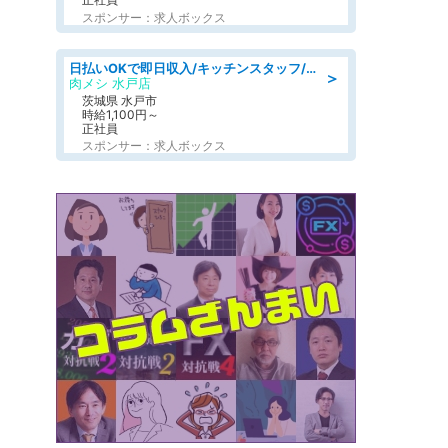
スポンサー：求人ボックス
日払いOKで即日収入/キッチンスタッフ/「原付免許必須」デリバリー業務など、自己成長可能な幅広い仕事に挑戦!髪型自由&ピアス・ネイルOK/茨城県/水戸市
＞
肉メシ 水戸店
茨城県 水戸市
時給1,100円～
正社員
スポンサー：求人ボックス