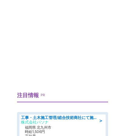
」
注目情報
PR
工事・土木施工管理/総合技術商社にて施工管理のお仕事/即日勤務可/車通勤可/工事・土木施工管理/生産・品質管理
＞
株式会社パソナ
福岡県 北九州市
時給1,506円
正社員