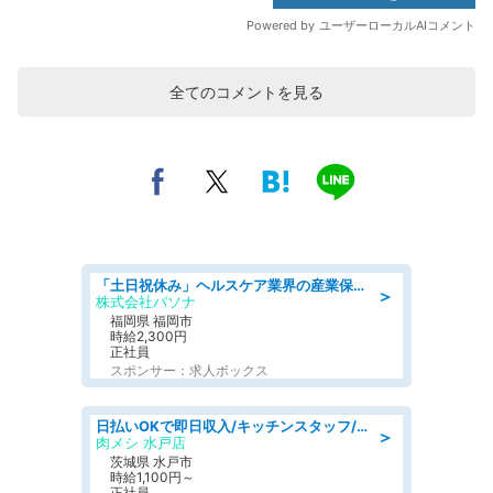
全てのコメントを見る
「土日祝休み」ヘルスケア業界の産業保健師/高時給/未経験OK/要資格:保健師、正看護師
＞
株式会社パソナ
福岡県 福岡市
時給2,300円
正社員
スポンサー：求人ボックス
日払いOKで即日収入/キッチンスタッフ/「原付免許必須」デリバリー業務など、自己成長可能な幅広い仕事に挑戦!髪型自由&ピアス・ネイルOK/茨城県/水戸市
＞
肉メシ 水戸店
茨城県 水戸市
時給1,100円～
正社員