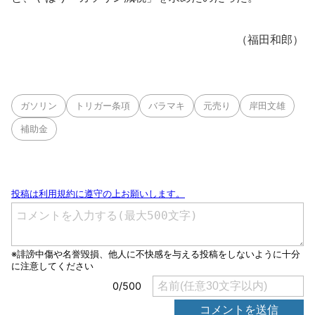
（福田和郎）
ガソリン
トリガー条項
バラマキ
元売り
岸田文雄
補助金