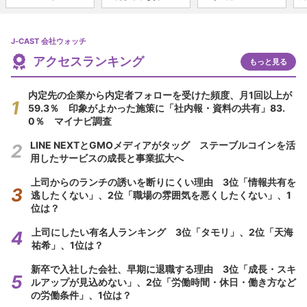
J-CAST 会社ウォッチ
アクセスランキング
もっと見る
内定先の企業から内定者フォローを受けた頻度、月1回以上が
59.3％ 印象がよかった施策に「社内報・資料の共有」83.
0％ マイナビ調査
LINE NEXTとGMOメディアがタッグ ステーブルコインを活
用したサービスの成長と事業拡大へ
上司からのランチの誘いを断りにくい理由 3位「情報共有を
逃したくない」、2位「職場の雰囲気を悪くしたくない」、1
位は？
上司にしたい有名人ランキング 3位「タモリ」、2位「天海
祐希」、1位は？
新卒で入社した会社、早期に退職する理由 3位「成長・スキ
ルアップが見込めない」、2位「労働時間・休日・働き方など
の労働条件」、1位は？