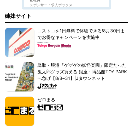
スポンサー：求人ボックス
姉妹サイト
コストコを1日無料で体験できる!8月30日ま
でお得なキャンペーンを実施中
鳥取・境港「ゲゲゲの妖怪楽園」限定だった
鬼太郎グッズ買える 銀座・博品館TOY PARK
へ急げ【8/8~31】|Jタウンネット
ゼロまる