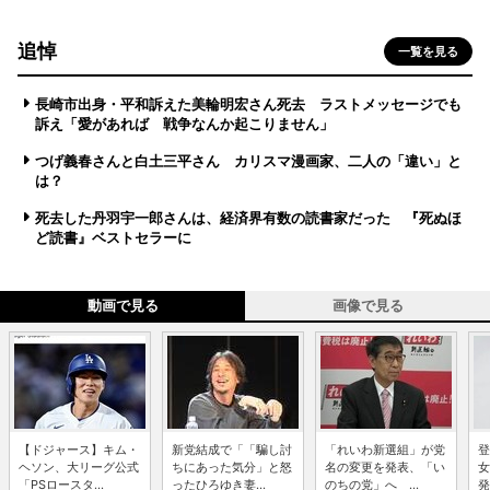
追悼
一覧を見る
長崎市出身・平和訴えた美輪明宏さん死去 ラストメッセージでも
訴え「愛があれば 戦争なんか起こりません」
つげ義春さんと白土三平さん カリスマ漫画家、二人の「違い」と
は？
死去した丹羽宇一郎さんは、経済界有数の読書家だった 『死ぬほ
ど読書』ベストセラーに
動画で見る
画像で見る
【ドジャース】キム・
新党結成で「「騙し討
「れいわ新選組」が党
登
ヘソン、大リーグ公式
ちにあった気分」と怒
名の変更を発表、「い
女
「PSロースタ...
ったひろゆき妻...
のちの党」へ ...
発