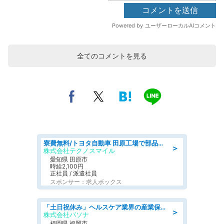
全てのコメントを見る
寮費無料/トヨタ自動車 田原工場で部品の組立製造/tutumi
＞
株式会社テクノスマイル
愛知県 田原市
時給2,100円
正社員 / 派遣社員
スポンサー：求人ボックス
「土日祝休み」ヘルスケア業界の産業保健師/高時給/未経験OK/要資格:保健師、正看護師
＞
株式会社パソナ
福岡県 福岡市