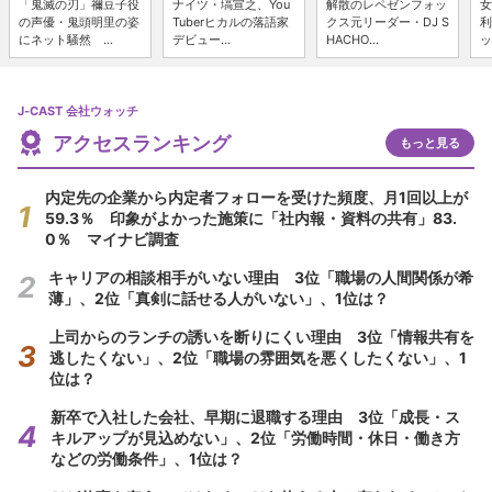
「鬼滅の刃」禰豆子役
ナイツ・塙宣之、You
解散のレペゼンフォッ
女
の声優・鬼頭明里の姿
Tuberヒカルの落語家
クス元リーダー・DJ S
利
にネット騒然 ...
デビュー...
HACHO...
ッ
J-CAST 会社ウォッチ
アクセスランキング
もっと見る
内定先の企業から内定者フォローを受けた頻度、月1回以上が
59.3％ 印象がよかった施策に「社内報・資料の共有」83.
0％ マイナビ調査
キャリアの相談相手がいない理由 3位「職場の人間関係が希
薄」、2位「真剣に話せる人がいない」、1位は？
上司からのランチの誘いを断りにくい理由 3位「情報共有を
逃したくない」、2位「職場の雰囲気を悪くしたくない」、1
位は？
新卒で入社した会社、早期に退職する理由 3位「成長・ス
キルアップが見込めない」、2位「労働時間・休日・働き方
などの労働条件」、1位は？