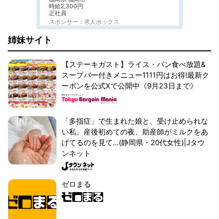
時給2,300円
正社員
スポンサー：求人ボックス
姉妹サイト
【ステーキガスト】ライス・パン食べ放題&
スープバー付きメニュー1111円はお得!最新ク
ーポンを公式Xで公開中《9月23日まで》
「多指症」で生まれた娘と、受け止められな
い私。産後初めての夜、助産師がミルクをあ
げてるのを見て...(静岡県・20代女性)|Jタウ
ンネット
ゼロまる