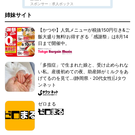
スポンサー：求人ボックス
姉妹サイト
【かつや】人気メニューが税抜150円引き&ご
飯大盛り無料!お得すぎる「感謝祭」は8月14
日まで開催中。
「多指症」で生まれた娘と、受け止められな
い私。産後初めての夜、助産師がミルクをあ
げてるのを見て...(静岡県・20代女性)|Jタウ
ンネット
ゼロまる