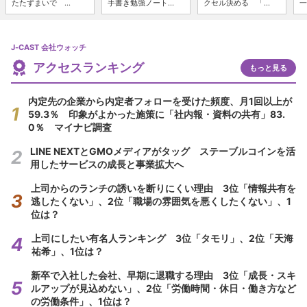
たたずまいで ...
手書き勉強ノート...
クセル決める 「...
一
J-CAST 会社ウォッチ
アクセスランキング
もっと見る
内定先の企業から内定者フォローを受けた頻度、月1回以上が
59.3％ 印象がよかった施策に「社内報・資料の共有」83.
0％ マイナビ調査
LINE NEXTとGMOメディアがタッグ ステーブルコインを活
用したサービスの成長と事業拡大へ
上司からのランチの誘いを断りにくい理由 3位「情報共有を
逃したくない」、2位「職場の雰囲気を悪くしたくない」、1
位は？
上司にしたい有名人ランキング 3位「タモリ」、2位「天海
祐希」、1位は？
新卒で入社した会社、早期に退職する理由 3位「成長・スキ
ルアップが見込めない」、2位「労働時間・休日・働き方など
の労働条件」、1位は？