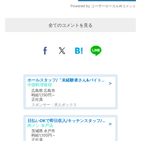
全てのコメントを見る
ホールスタッフ/「未経験者さん&バイトデビューも大歓迎」残業ほぼなし×1日3時間〜勤務OK!フォロー体制も充実/広島県/広島市南区
＞
中国料理敦煌
広島県 広島市
時給1,150円～
正社員
スポンサー：求人ボックス
日払いOKで即日収入/キッチンスタッフ/「原付免許必須」デリバリー業務など、自己成長可能な幅広い仕事に挑戦!髪型自由&ピアス・ネイルOK/茨城県/水戸市
＞
肉メシ 水戸店
茨城県 水戸市
時給1,100円～
正社員