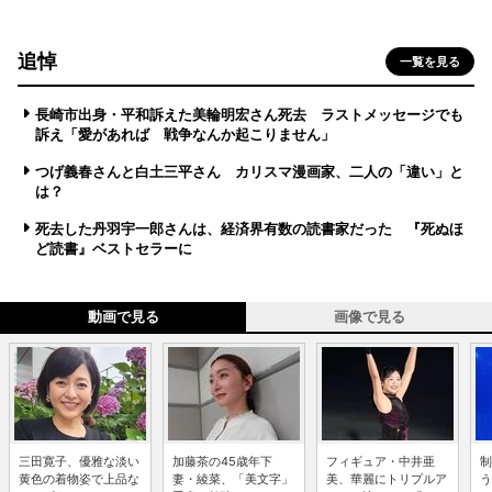
追悼
一覧を見る
長崎市出身・平和訴えた美輪明宏さん死去 ラストメッセージでも
訴え「愛があれば 戦争なんか起こりません」
つげ義春さんと白土三平さん カリスマ漫画家、二人の「違い」と
は？
死去した丹羽宇一郎さんは、経済界有数の読書家だった 『死ぬほ
ど読書』ベストセラーに
動画で見る
画像で見る
三田寛子、優雅な淡い
加藤茶の45歳年下
フィギュア・中井亜
制
黄色の着物姿で上品な
妻・綾菜、「美文字」
美、華麗にトリプルア
う