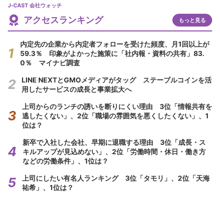
J-CAST 会社ウォッチ
アクセスランキング
もっと見る
内定先の企業から内定者フォローを受けた頻度、月1回以上が
59.3％ 印象がよかった施策に「社内報・資料の共有」83.
0％ マイナビ調査
LINE NEXTとGMOメディアがタッグ ステーブルコインを活
用したサービスの成長と事業拡大へ
上司からのランチの誘いを断りにくい理由 3位「情報共有を
逃したくない」、2位「職場の雰囲気を悪くしたくない」、1
位は？
新卒で入社した会社、早期に退職する理由 3位「成長・ス
キルアップが見込めない」、2位「労働時間・休日・働き方
などの労働条件」、1位は？
上司にしたい有名人ランキング 3位「タモリ」、2位「天海
祐希」、1位は？