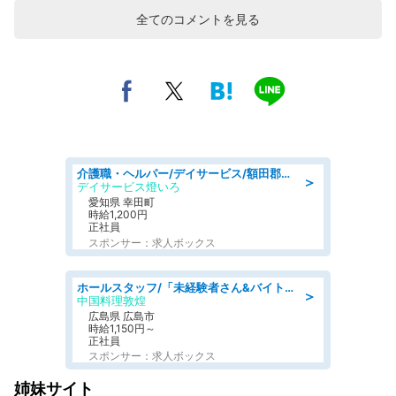
全てのコメントを見る
介護職・ヘルパー/デイサービス/額田郡幸田町/JR東海道本線 幸田/愛知県
＞
デイサービス燈いろ
愛知県 幸田町
時給1,200円
正社員
スポンサー：求人ボックス
ホールスタッフ/「未経験者さん&バイトデビューも大歓迎」残業ほぼなし×1日3時間〜勤務OK!フォロー体制も充実/広島県/広島市南区
＞
中国料理敦煌
広島県 広島市
時給1,150円～
正社員
スポンサー：求人ボックス
姉妹サイト