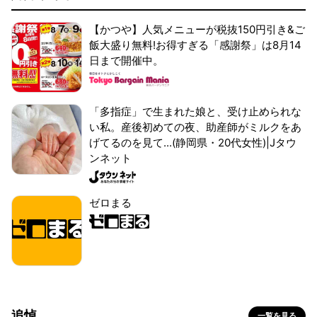
【かつや】人気メニューが税抜150円引き&ご
飯大盛り無料!お得すぎる「感謝祭」は8月14
日まで開催中。
「多指症」で生まれた娘と、受け止められな
い私。産後初めての夜、助産師がミルクをあ
げてるのを見て...(静岡県・20代女性)|Jタウ
ンネット
ゼロまる
追悼
一覧を見る