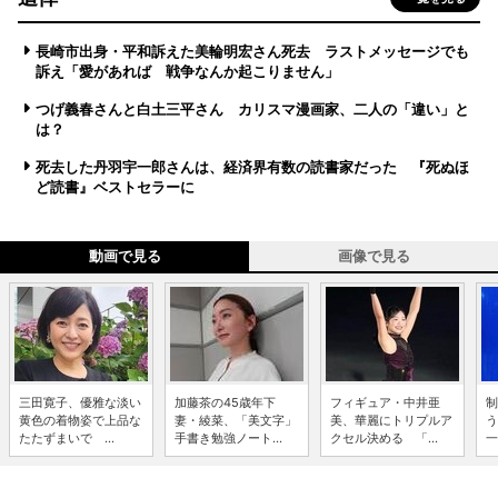
長崎市出身・平和訴えた美輪明宏さん死去 ラストメッセージでも
訴え「愛があれば 戦争なんか起こりません」
つげ義春さんと白土三平さん カリスマ漫画家、二人の「違い」と
は？
死去した丹羽宇一郎さんは、経済界有数の読書家だった 『死ぬほ
ど読書』ベストセラーに
動画で見る
画像で見る
三田寛子、優雅な淡い
加藤茶の45歳年下
フィギュア・中井亜
制
黄色の着物姿で上品な
妻・綾菜、「美文字」
美、華麗にトリプルア
う
たたずまいで ...
手書き勉強ノート...
クセル決める 「...
一