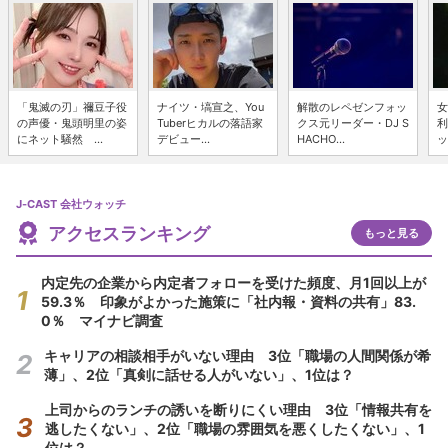
「鬼滅の刃」禰豆子役
ナイツ・塙宣之、You
解散のレペゼンフォッ
女
の声優・鬼頭明里の姿
Tuberヒカルの落語家
クス元リーダー・DJ S
利
にネット騒然 ...
デビュー...
HACHO...
ッ
J-CAST 会社ウォッチ
アクセスランキング
もっと見る
内定先の企業から内定者フォローを受けた頻度、月1回以上が
59.3％ 印象がよかった施策に「社内報・資料の共有」83.
0％ マイナビ調査
キャリアの相談相手がいない理由 3位「職場の人間関係が希
薄」、2位「真剣に話せる人がいない」、1位は？
上司からのランチの誘いを断りにくい理由 3位「情報共有を
逃したくない」、2位「職場の雰囲気を悪くしたくない」、1
位は？