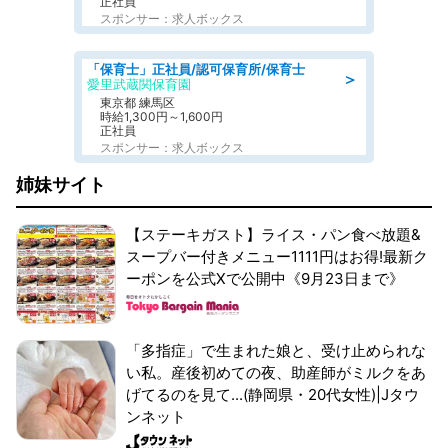
正社員
スポンサー：求人ボックス
「保育士」正社員/認可保育所/保育士
＞
愛里武蔵関保育園
東京都 練馬区
時給1,300円～1,600円
正社員
スポンサー：求人ボックス
姉妹サイト
【ステーキガスト】ライス・パン食べ放題&
スープバー付きメニュー1111円はお得!最新ク
ーポンを公式Xで公開中《9月23日まで》
「多指症」で生まれた娘と、受け止められな
い私。産後初めての夜、助産師がミルクをあ
げてるのを見て...(静岡県・20代女性)|Jタウ
ンネット