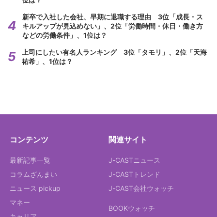
新卒で入社した会社、早期に退職する理由 3位「成長・ス
キルアップが見込めない」、2位「労働時間・休日・働き方
などの労働条件」、1位は？
上司にしたい有名人ランキング 3位「タモリ」、2位「天海
祐希」、1位は？
コンテンツ
関連サイト
最新記事一覧
J-CASTニュース
コラムざんまい
J-CASTトレンド
ニュース pickup
J-CAST会社ウォッチ
マネー
BOOKウォッチ
キャリア