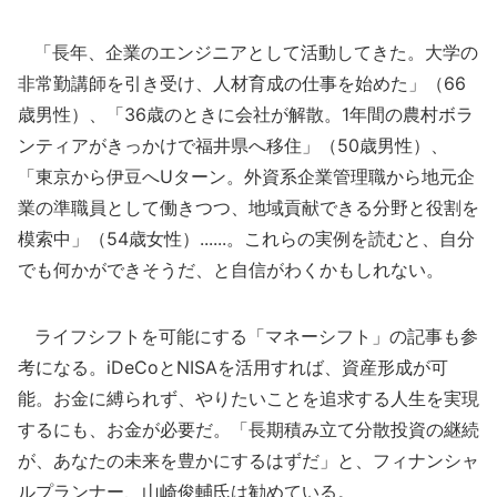
「長年、企業のエンジニアとして活動してきた。大学の
非常勤講師を引き受け、人材育成の仕事を始めた」（66
歳男性）、「36歳のときに会社が解散。1年間の農村ボラ
ンティアがきっかけで福井県へ移住」（50歳男性）、
「東京から伊豆へUターン。外資系企業管理職から地元企
業の準職員として働きつつ、地域貢献できる分野と役割を
模索中」（54歳女性）......。これらの実例を読むと、自分
でも何かができそうだ、と自信がわくかもしれない。
ライフシフトを可能にする「マネーシフト」の記事も参
考になる。iDeCoとNISAを活用すれば、資産形成が可
能。お金に縛られず、やりたいことを追求する人生を実現
するにも、お金が必要だ。「長期積み立て分散投資の継続
が、あなたの未来を豊かにするはずだ」と、フィナンシャ
ルプランナー、山崎俊輔氏は勧めている。