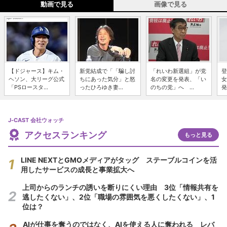
動画で見る
画像で見る
【ドジャース】キム・
新党結成で「「騙し討
「れいわ新選組」が党
登
ヘソン、大リーグ公式
ちにあった気分」と怒
名の変更を発表、「い
女
「PSロースタ...
ったひろゆき妻...
のちの党」へ ...
発
J-CAST 会社ウォッチ
アクセスランキング
もっと見る
LINE NEXTとGMOメディアがタッグ ステーブルコインを活
用したサービスの成長と事業拡大へ
上司からのランチの誘いを断りにくい理由 3位「情報共有を
逃したくない」、2位「職場の雰囲気を悪くしたくない」、1
位は？
AIが仕事を奪うのではなく、AIを使える人に奪われる レバ