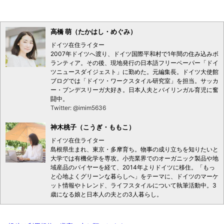
高橋 萌（たかはし・めぐみ）
ドイツ在住ライター
2007年ドイツへ渡り、ドイツ国際平和村で1年間の住み込みボ
ランティア。その後、現地発行の日本語フリーペーパー「ドイ
ツニュースダイジェスト」に勤めた。元編集長。ドイツ大使館
ブログでは「ドイツ・ワークスタイル研究室」を担当。サッカ
ー・ブンデスリーガ大好き。日本人夫とバイリンガル育児に奮
闘中。
Twitter: @imim5636
神木桃子（こうぎ・ももこ）
ドイツ在住ライター
島根県生まれ、東京・多摩育ち。物事の成り立ちを知りたいと
大学では有機化学を専攻。小売業界でのオーガニック製品や地
域産品のバイヤーを経て、2014年よりドイツに移住。「もっ
と心地よくグリーンな暮らしへ」をテーマに、ドイツのマーケ
ット情報やトレンド、ライフスタイルについて執筆活動中。3
歳になる娘と日本人の夫との3人暮らし。