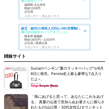
株式会社パソナ
福岡県 北九州市
時給1,506円
正社員
スポンサー：求人ボックス
組立・組付け/高収入/日払いOK/交替制/20・30・40代活躍中/製造 工場
＞
株式会社綜合キャリアオプション
熊本県 菊陽町
時給1,600円～2,000円
正社員 / 派遣社員
スポンサー：求人ボックス
姉妹サイト
Suicaのペンギン"夏のラッキーバッグ"が8月
8日に発売。Pensta史上最も豪華な7点入り
だよ~。
「孫にあげると思って、あなたにこれをあげ
る」 真夏の山道で見知らぬお婆さんに握らさ
れたもの(山口県・30代女性)|Jタウンネット