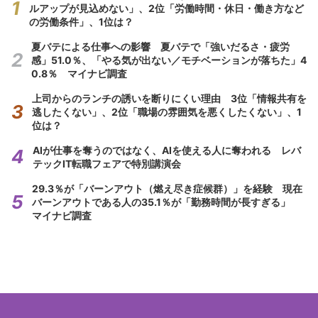
ルアップが見込めない」、2位「労働時間・休日・働き方など
の労働条件」、1位は？
夏バテによる仕事への影響 夏バテで「強いだるさ・疲労
感」51.0％、「やる気が出ない／モチベーションが落ちた」4
0.8％ マイナビ調査
上司からのランチの誘いを断りにくい理由 3位「情報共有を
逃したくない」、2位「職場の雰囲気を悪くしたくない」、1
位は？
AIが仕事を奪うのではなく、AIを使える人に奪われる レバ
テックIT転職フェアで特別講演会
29.3％が「バーンアウト（燃え尽き症候群）」を経験 現在
バーンアウトである人の35.1％が「勤務時間が長すぎる」
マイナビ調査