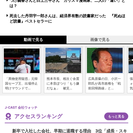
つげ義春さんと白土三平さん カリスマ漫画家、二人の「違い」と
は？
死去した丹羽宇一郎さんは、経済界有数の読書家だった 『死ぬほ
ど読書』ベストセラーに
動画で見る
画像で見る
「異物使用疑惑」元韓
熊本市長、相次ぐ余震
広島原爆の日、小沢一
張
国セーブ王、出場停止
に本音ぽつり「もう嫌
郎氏が高市政権を「戦
ォ
明けマウンドで...
だなぁ」 被災...
前回帰路線」と...
気
J-CAST 会社ウォッチ
アクセスランキング
もっと見る
新卒で入社した会社、早期に退職する理由 3位「成長・スキ