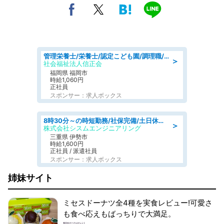
管理栄養士/栄養士/認定こども園/調理職/認定こども園/週3日～相談可能
＞
社会福祉法人信正会
福岡県 福岡市
時給1,060円
正社員
スポンサー：求人ボックス
8時30分～の時短勤務/社保完備/土日休み/人物重視の選考/ねじ締めや梱包業務
＞
株式会社シスムエンジニアリング
三重県 伊勢市
時給1,600円
正社員 / 派遣社員
スポンサー：求人ボックス
姉妹サイト
ミセスドーナツ全4種を実食レビュー!可愛さ
も食べ応えもばっちりで大満足。