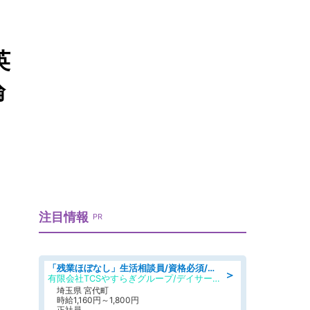
英
論
注目情報
PR
「残業ほぼなし」生活相談員/資格必須/正職員/日勤のみ/デイサービス
＞
有限会社TCSやすらぎグループ/デイサービスやすらぎ
埼玉県 宮代町
時給1,160円～1,800円
正社員