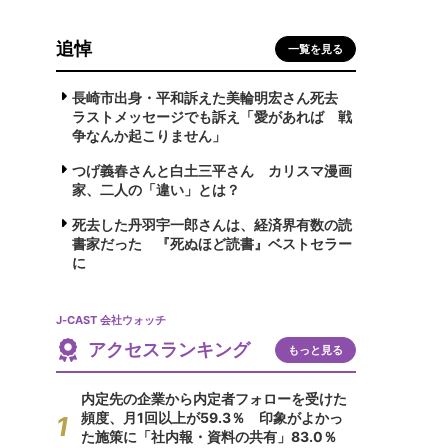
追悼
一覧を見る
長崎市出身・平和訴えた美輪明宏さん死去
ラストメッセージでも訴え「愛があれば 戦
争なんか起こりません」
つげ義春さんと白土三平さん カリスマ漫画
家、二人の「違い」とは？
死去した丹羽宇一郎さんは、経済界有数の読
書家だった 『死ぬほど読書』ベストセラー
に
J-CAST 会社ウォッチ
アクセスランキング
もっと見る
内定先の企業から内定者フォローを受けた
頻度、月1回以上が59.3％ 印象がよかっ
た施策に「社内報・資料の共有」83.0％