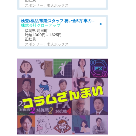
スポンサー：求人ボックス
検査/検品/製造スタッフ 祝い金5万 車のシートにホツレがないか目視チェック
＞
株式会社グローアップ
福岡県 苅田町
時給1,300円～1,625円
正社員
スポンサー：求人ボックス