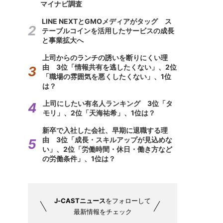
マイナビ調査
LINE NEXTとGMOメディアがタッグ ス
テーブルコインを活用したサービスの成長
と事業拡大へ
上司からのランチの誘いを断りにくい理
由 3位「情報共有を逃したくない」、2位
「職場の雰囲気を悪くしたくない」、1位
は？
上司にしたい有名人ランキング 3位「タ
モリ」、2位「天海祐希」、1位は？
新卒で入社した会社、早期に退職する理
由 3位「成長・スキルアップが見込めな
い」、2位「労働時間・休日・働き方など
の労働条件」、1位は？
J-CASTニュース
をフォローして
最新情報をチェック