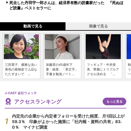
死去した丹羽宇一郎さんは、経済界有数の読書家だった 『死ぬほ
ど読書』ベストセラーに
動画で見る
画像で見る
三田寛子、優雅な淡い
加藤茶の45歳年下
フィギュア・中井亜
制
黄色の着物姿で上品な
妻・綾菜、「美文字」
美、華麗にトリプルア
う
たたずまいで ...
手書き勉強ノート...
クセル決める 「...
一
J-CAST 会社ウォッチ
アクセスランキング
もっと見る
内定先の企業から内定者フォローを受けた頻度、月1回以上が
59.3％ 印象がよかった施策に「社内報・資料の共有」83.
0％ マイナビ調査