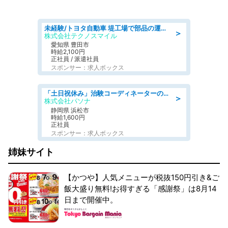
未経験/トヨタ自動車 堤工場で部品の運搬作業/tutumi
＞
株式会社テクノスマイル
愛知県 豊田市
時給2,100円
正社員 / 派遣社員
スポンサー：求人ボックス
「土日祝休み」治験コーディネーターのお仕事/未経験OK
＞
株式会社パソナ
静岡県 浜松市
時給1,600円
正社員
スポンサー：求人ボックス
姉妹サイト
【かつや】人気メニューが税抜150円引き&ご
飯大盛り無料!お得すぎる「感謝祭」は8月14
日まで開催中。