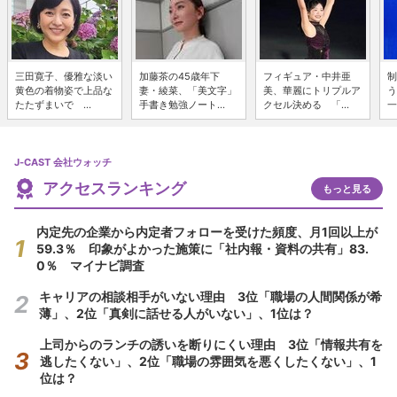
三田寛子、優雅な淡い
加藤茶の45歳年下
フィギュア・中井亜
制
黄色の着物姿で上品な
妻・綾菜、「美文字」
美、華麗にトリプルア
う
たたずまいで ...
手書き勉強ノート...
クセル決める 「...
一
J-CAST 会社ウォッチ
アクセスランキング
もっと見る
内定先の企業から内定者フォローを受けた頻度、月1回以上が
59.3％ 印象がよかった施策に「社内報・資料の共有」83.
0％ マイナビ調査
キャリアの相談相手がいない理由 3位「職場の人間関係が希
薄」、2位「真剣に話せる人がいない」、1位は？
上司からのランチの誘いを断りにくい理由 3位「情報共有を
逃したくない」、2位「職場の雰囲気を悪くしたくない」、1
位は？