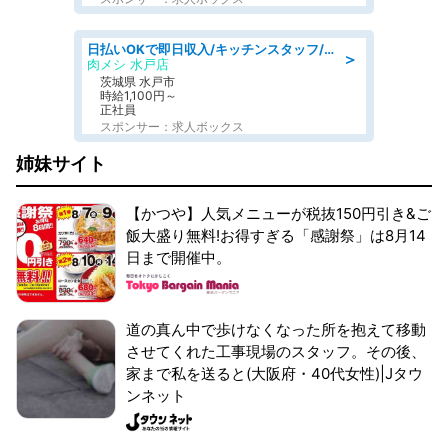
日払いOKで即日収入/キッチンスタッフ/「原付免許必須」デリバリー業務など、自己成長可能な幅広い仕事に挑戦!髪型自由&ピアス・ネイルOK/茨城県/水戸市
＞
肉メシ 水戸店
茨城県 水戸市
時給1,100円～
正社員
スポンサー：求人ボックス
姉妹サイト
【かつや】人気メニューが税抜150円引き&ご
飯大盛り無料!お得すぎる「感謝祭」は8月14
日まで開催中。
道の真ん中で歩けなくなった所を抱えて移動
させてくれた工事現場のスタッフ。その後、
家まで私を送ると(大阪府・40代女性)|Jタウ
ンネット