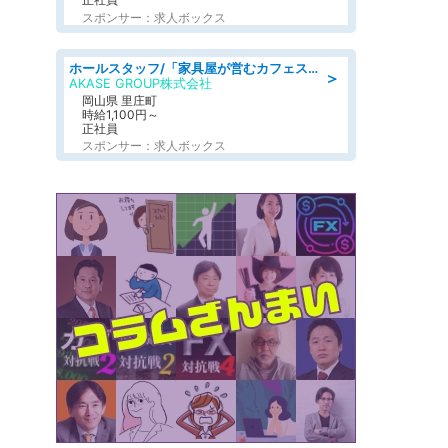
スポンサー：求人ボックス
ホールスタッフ/「家具屋が営むカフェスタッフ!」週2日～OK!嬉しいまかない付き/岡山県/浅口郡里庄町
＞
AKASE GROUP株式会社
岡山県 里庄町
時給1,100円～
正社員
スポンサー：求人ボックス