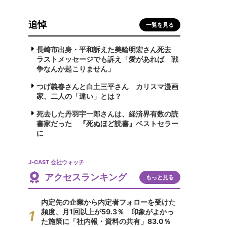
追悼
一覧を見る
長崎市出身・平和訴えた美輪明宏さん死去
ラストメッセージでも訴え「愛があれば 戦
争なんか起こりません」
つげ義春さんと白土三平さん カリスマ漫画
家、二人の「違い」とは？
死去した丹羽宇一郎さんは、経済界有数の読
書家だった 『死ぬほど読書』ベストセラー
に
J-CAST 会社ウォッチ
アクセスランキング
もっと見る
内定先の企業から内定者フォローを受けた
頻度、月1回以上が59.3％ 印象がよかっ
た施策に「社内報・資料の共有」83.0％