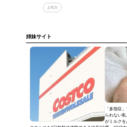
上司力
姉妹サイト
「多指症」
られない私
がミルクをあ