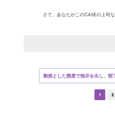
さて、あなたがこのCASEの上司
毅然とした態度で指示を出し、部
1
2