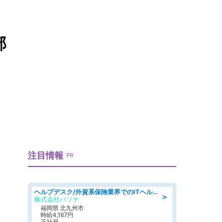
部
注目情報
PR
ヘルプデスク/外資系保険業界でのITヘルプデスク業務/駅近/即日勤務可/ヘルプデスク
＞
株式会社パソナ
福岡県 北九州市
時給4,167円
正社員