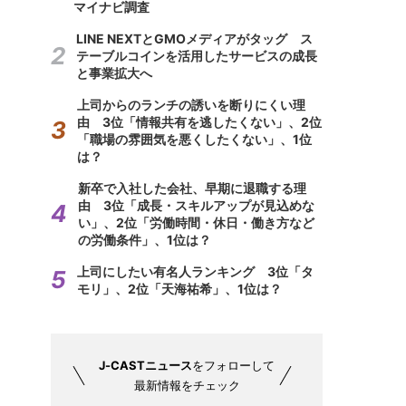
マイナビ調査
LINE NEXTとGMOメディアがタッグ ス
テーブルコインを活用したサービスの成長
と事業拡大へ
上司からのランチの誘いを断りにくい理
由 3位「情報共有を逃したくない」、2位
「職場の雰囲気を悪くしたくない」、1位
は？
新卒で入社した会社、早期に退職する理
由 3位「成長・スキルアップが見込めな
い」、2位「労働時間・休日・働き方など
の労働条件」、1位は？
上司にしたい有名人ランキング 3位「タ
モリ」、2位「天海祐希」、1位は？
J-CASTニュース
をフォローして
最新情報をチェック