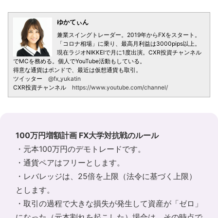
ゆかてぃん
兼業スイングトレーダー。2019年からFXをスタート。
「コロナ相場」に乗り、最高月利益は3000pips以上。
現在ラジオNIKKEIで月に1度出演。CXR投資チャンネル
でMCを務める。個人でYouTube活動もしている。
得意な通貨はポンドで、最近は仮想通貨も取引。
ツイッター
@fx_yukatin
CXR投資チャンネル
https://www.youtube.com/channel/
100万円増額計画 FX大学対抗戦のルール
・元本100万円のデモトレードです。
・通貨ペアはフリーとします。
・レバレッジは、25倍を上限（法令に基づく上限）
とします。
・取引の過程で大きな損失が発生して資産が「ゼロ」
になった（元本割れを起こした）場合は、その時点で