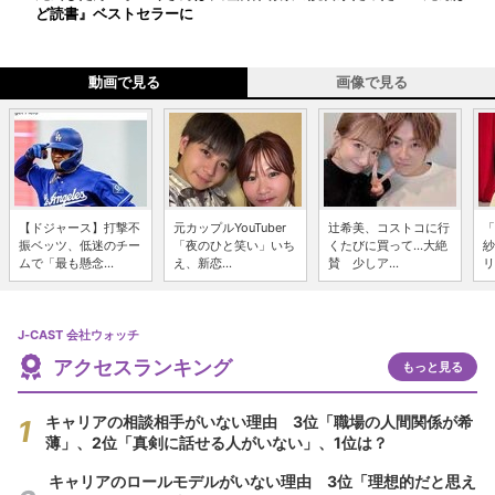
ど読書』ベストセラーに
動画で見る
画像で見る
【ドジャース】打撃不
元カップルYouTuber
辻希美、コストコに行
「
振ベッツ、低迷のチー
「夜のひと笑い」いち
くたびに買って...大絶
紗
ムで「最も懸念...
え、新恋...
賛 少しア...
リ
J-CAST 会社ウォッチ
アクセスランキング
もっと見る
キャリアの相談相手がいない理由 3位「職場の人間関係が希
薄」、2位「真剣に話せる人がいない」、1位は？
キャリアのロールモデルがいない理由 3位「理想的だと思え