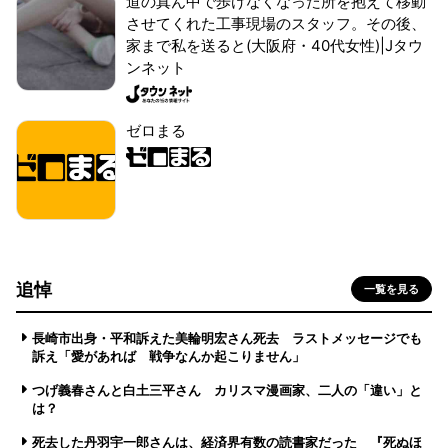
道の真ん中で歩けなくなった所を抱えて移動
させてくれた工事現場のスタッフ。その後、
家まで私を送ると(大阪府・40代女性)|Jタウ
ンネット
ゼロまる
追悼
一覧を見る
長崎市出身・平和訴えた美輪明宏さん死去 ラストメッセージでも
訴え「愛があれば 戦争なんか起こりません」
つげ義春さんと白土三平さん カリスマ漫画家、二人の「違い」と
は？
死去した丹羽宇一郎さんは、経済界有数の読書家だった 『死ぬほ