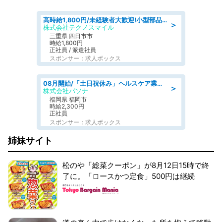
高時給1,800円/未経験者大歓迎!小型部品の加工業務 denso aichi
＞
株式会社テクノスマイル
三重県 四日市市
時給1,800円
正社員 / 派遣社員
スポンサー：求人ボックス
08月開始/「土日祝休み」ヘルスケア業界の産業保健師/高時給/未経験OK/要資格:保健師、正看護師
＞
株式会社パソナ
福岡県 福岡市
時給2,300円
正社員
スポンサー：求人ボックス
姉妹サイト
松のや「総菜クーポン」が8月12日15時で終
了に。「ロースかつ定食」500円は継続