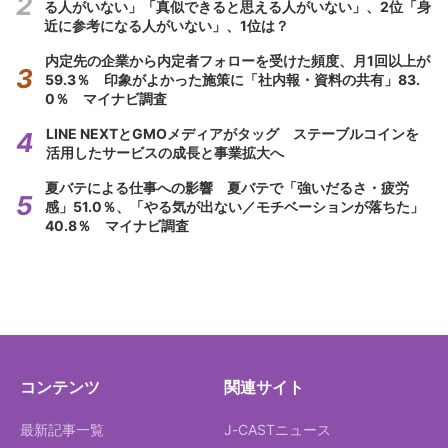
る人がいない」「真似できると思える人がいない」、2位「身
近に参考になる人がいない」、1位は？
内定先の企業から内定者フォローを受けた頻度、月1回以上が
59.3％ 印象がよかった施策に「社内報・資料の共有」83.
0％ マイナビ調査
LINE NEXTとGMOメディアがタッグ ステーブルコインを
活用したサービスの成長と事業拡大へ
夏バテによる仕事への影響 夏バテで「強いだるさ・疲労
感」51.0％、「やる気が出ない／モチベーションが落ちた」
40.8％ マイナビ調査
コンテンツ
関連サイト
最新記事一覧
J-CASTニュース