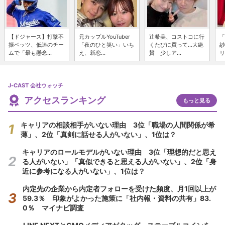
【ドジャース】打撃不
元カップルYouTuber
辻希美、コストコに行
「
振ベッツ、低迷のチー
「夜のひと笑い」いち
くたびに買って...大絶
紗
ムで「最も懸念...
え、新恋...
賛 少しア...
リ
J-CAST 会社ウォッチ
アクセスランキング
もっと見る
キャリアの相談相手がいない理由 3位「職場の人間関係が希
薄」、2位「真剣に話せる人がいない」、1位は？
キャリアのロールモデルがいない理由 3位「理想的だと思え
る人がいない」「真似できると思える人がいない」、2位「身
近に参考になる人がいない」、1位は？
内定先の企業から内定者フォローを受けた頻度、月1回以上が
59.3％ 印象がよかった施策に「社内報・資料の共有」83.
0％ マイナビ調査