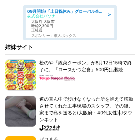
09月開始/「土日祝休み」グローバル企業での産業保健のお仕事/保健師/高時給/残業なし/服装自由
＞
株式会社パソナ
大阪府 大阪市
時給2,300円
正社員
スポンサー：求人ボックス
姉妹サイト
松のや「総菜クーポン」が8月12日15時で終
了に。「ロースかつ定食」500円は継続
道の真ん中で歩けなくなった所を抱えて移動
させてくれた工事現場のスタッフ。その後、
家まで私を送ると(大阪府・40代女性)|Jタウ
ンネット
ゼロまる