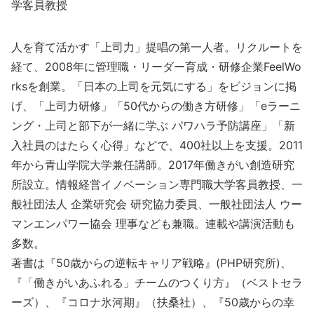
学客員教授
人を育て活かす「上司力」提唱の第一人者。リクルートを
経て、2008年に管理職・リーダー育成・研修企業FeelWo
rksを創業。「日本の上司を元気にする」をビジョンに掲
げ、「上司力研修」「50代からの働き方研修」「eラーニ
ング・上司と部下が一緒に学ぶ パワハラ予防講座」「新
入社員のはたらく心得」などで、400社以上を支援。2011
年から青山学院大学兼任講師。2017年働きがい創造研究
所設立。情報経営イノベーション専門職大学客員教授、一
般社団法人 企業研究会 研究協力委員、一般社団法人 ウー
マンエンパワー協会 理事なども兼職。連載や講演活動も
多数。
著書は『50歳からの逆転キャリア戦略』(PHP研究所)、
『「働きがいあふれる」チームのつくり方』（ベストセラ
ーズ）、『コロナ氷河期』（扶桑社）、『50歳からの幸