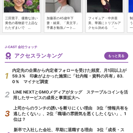
三田寛子、優雅な淡い
加藤茶の45歳年下
フィギュア・中井亜
制
黄色の着物姿で上品な
妻・綾菜、「美文字」
美、華麗にトリプルア
う
たたずまいで ...
手書き勉強ノート...
クセル決める 「...
一
J-CAST 会社ウォッチ
アクセスランキング
もっと見る
内定先の企業から内定者フォローを受けた頻度、月1回以上が
59.3％ 印象がよかった施策に「社内報・資料の共有」83.
0％ マイナビ調査
LINE NEXTとGMOメディアがタッグ ステーブルコインを活
用したサービスの成長と事業拡大へ
上司からのランチの誘いを断りにくい理由 3位「情報共有を
逃したくない」、2位「職場の雰囲気を悪くしたくない」、1
位は？
新卒で入社した会社、早期に退職する理由 3位「成長・ス