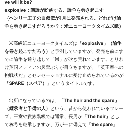
ve will it be?
explosive：議論が紛糾する、論争を巻き起こす
（ヘンリー王子の自叙伝が1月に発売される。どれだけ論
争を巻き起こすだろうか？：米ニューヨークタイムズ紙）
米高級紙ニューヨークタイムズは
「explosive」（論争
を巻き起こすだろう）
と予測していますが、発売を前にす
でに論争を通り越して「嵐」が吹き荒れています。とりわ
け英国メディアの興奮ぶりが目立ちますが、「英王室への
挑戦状だ」とセンセーショナルに受け止められているのが
「SPARE（スペア）」
というタイトルです。
出所になっているのは、
「The heir and the spare」
（継承者と予備の人）
という、昔から使われているフレー
ズ。王室や貴族階級では通常、長男が
「The heir」
とし
て称号を継承しますが、万が一に備えて
「the spare」