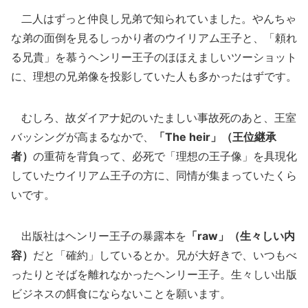
二人はずっと仲良し兄弟で知られていました。やんちゃ
な弟の面倒を見るしっかり者のウイリアム王子と、「頼れ
る兄貴」を慕うヘンリー王子のほほえましいツーショット
に、理想の兄弟像を投影していた人も多かったはずです。
むしろ、故ダイアナ妃のいたましい事故死のあと、王室
バッシングが高まるなかで、
「The heir」（王位継承
者）
の重荷を背負って、必死で「理想の王子像」を具現化
していたウイリアム王子の方に、同情が集まっていたくら
いです。
出版社はヘンリー王子の暴露本を
「raw」（生々しい内
容）
だと「確約」しているとか。兄が大好きで、いつもべ
ったりとそばを離れなかったヘンリー王子。生々しい出版
ビジネスの餌食にならないことを願います。