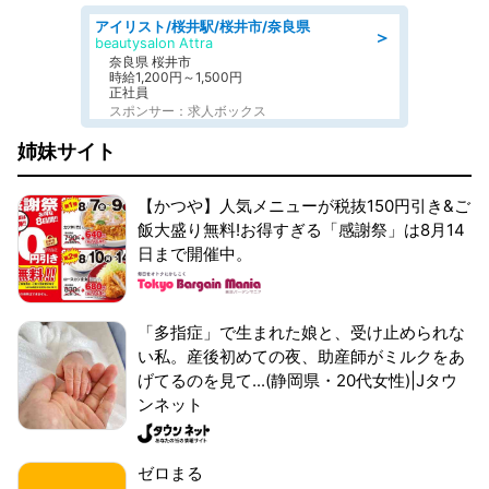
アイリスト/桜井駅/桜井市/奈良県
＞
beautysalon Attra
奈良県 桜井市
時給1,200円～1,500円
正社員
スポンサー：求人ボックス
姉妹サイト
【かつや】人気メニューが税抜150円引き&ご
飯大盛り無料!お得すぎる「感謝祭」は8月14
日まで開催中。
「多指症」で生まれた娘と、受け止められな
い私。産後初めての夜、助産師がミルクをあ
げてるのを見て...(静岡県・20代女性)|Jタウ
ンネット
ゼロまる