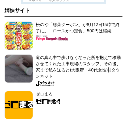
姉妹サイト
松のや「総菜クーポン」が8月12日15時で終
了に。「ロースかつ定食」500円は継続
道の真ん中で歩けなくなった所を抱えて移動
させてくれた工事現場のスタッフ。その後、
家まで私を送ると(大阪府・40代女性)|Jタウ
ンネット
ゼロまる