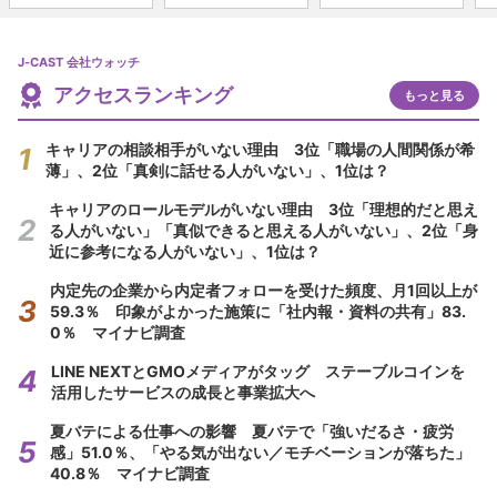
J-CAST 会社ウォッチ
アクセスランキング
もっと見る
キャリアの相談相手がいない理由 3位「職場の人間関係が希
薄」、2位「真剣に話せる人がいない」、1位は？
キャリアのロールモデルがいない理由 3位「理想的だと思え
る人がいない」「真似できると思える人がいない」、2位「身
近に参考になる人がいない」、1位は？
内定先の企業から内定者フォローを受けた頻度、月1回以上が
59.3％ 印象がよかった施策に「社内報・資料の共有」83.
0％ マイナビ調査
LINE NEXTとGMOメディアがタッグ ステーブルコインを
活用したサービスの成長と事業拡大へ
夏バテによる仕事への影響 夏バテで「強いだるさ・疲労
感」51.0％、「やる気が出ない／モチベーションが落ちた」
40.8％ マイナビ調査