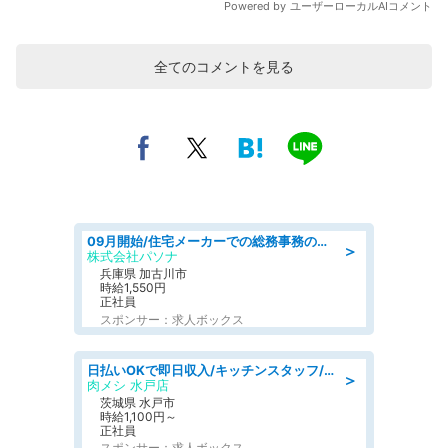
全てのコメントを見る
09月開始/住宅メーカーでの総務事務のお仕事/駅近/車通勤可/一般事務/人事労務
＞
株式会社パソナ
兵庫県 加古川市
時給1,550円
正社員
スポンサー：求人ボックス
日払いOKで即日収入/キッチンスタッフ/デリバリー業務など、自己成長可能な幅広い仕事に挑戦!髪型自由&ピアス・ネイルOK/茨城県/水戸市
＞
肉メシ 水戸店
茨城県 水戸市
時給1,100円～
正社員
スポンサー：求人ボックス