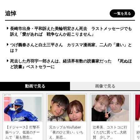
追悼
一覧を見る
長崎市出身・平和訴えた美輪明宏さん死去 ラストメッセージでも
訴え「愛があれば 戦争なんか起こりません」
つげ義春さんと白土三平さん カリスマ漫画家、二人の「違い」と
は？
死去した丹羽宇一郎さんは、経済界有数の読書家だった 『死ぬほ
ど読書』ベストセラーに
動画で見る
画像で見る
【ドジャース】打撃不
元カップルYouTuber
辻希美、コストコに行
「
振ベッツ、低迷のチー
「夜のひと笑い」いち
くたびに買って...大絶
紗
ムで「最も懸念...
え、新恋...
賛 少しア...
リ