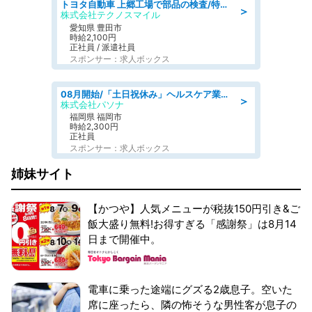
トヨタ自動車 上郷工場で部品の検査/特典168万/tutumi
＞
株式会社テクノスマイル
愛知県 豊田市
時給2,100円
正社員 / 派遣社員
スポンサー：求人ボックス
08月開始/「土日祝休み」ヘルスケア業界の産業保健師/高時給/未経験OK/要資格:保健師、正看護師
＞
株式会社パソナ
福岡県 福岡市
時給2,300円
正社員
スポンサー：求人ボックス
姉妹サイト
【かつや】人気メニューが税抜150円引き&ご
飯大盛り無料!お得すぎる「感謝祭」は8月14
日まで開催中。
電車に乗った途端にグズる2歳息子。空いた
席に座ったら、隣の怖そうな男性客が息子の