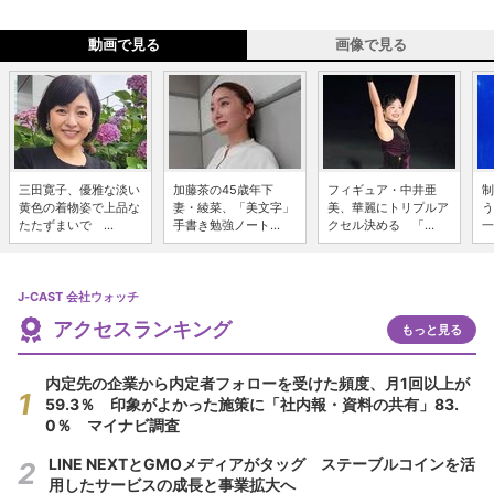
動画で見る
画像で見る
三田寛子、優雅な淡い
加藤茶の45歳年下
フィギュア・中井亜
制
黄色の着物姿で上品な
妻・綾菜、「美文字」
美、華麗にトリプルア
う
たたずまいで ...
手書き勉強ノート...
クセル決める 「...
一
J-CAST 会社ウォッチ
アクセスランキング
もっと見る
内定先の企業から内定者フォローを受けた頻度、月1回以上が
59.3％ 印象がよかった施策に「社内報・資料の共有」83.
0％ マイナビ調査
LINE NEXTとGMOメディアがタッグ ステーブルコインを活
用したサービスの成長と事業拡大へ