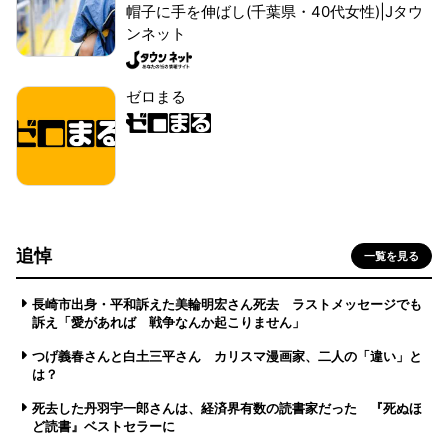
帽子に手を伸ばし(千葉県・40代女性)|Jタウ
ンネット
ゼロまる
追悼
一覧を見る
長崎市出身・平和訴えた美輪明宏さん死去 ラストメッセージでも
訴え「愛があれば 戦争なんか起こりません」
つげ義春さんと白土三平さん カリスマ漫画家、二人の「違い」と
は？
死去した丹羽宇一郎さんは、経済界有数の読書家だった 『死ぬほ
ど読書』ベストセラーに