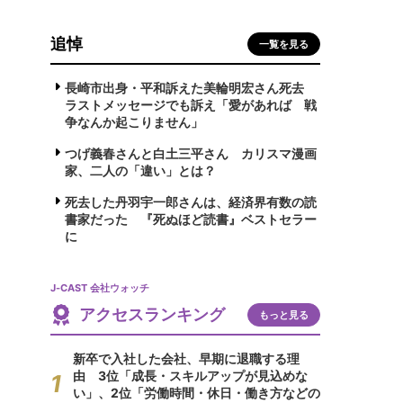
追悼
一覧を見る
長崎市出身・平和訴えた美輪明宏さん死去
ラストメッセージでも訴え「愛があれば 戦
争なんか起こりません」
つげ義春さんと白土三平さん カリスマ漫画
家、二人の「違い」とは？
死去した丹羽宇一郎さんは、経済界有数の読
書家だった 『死ぬほど読書』ベストセラー
に
J-CAST 会社ウォッチ
アクセスランキング
もっと見る
新卒で入社した会社、早期に退職する理
由 3位「成長・スキルアップが見込めな
い」、2位「労働時間・休日・働き方などの