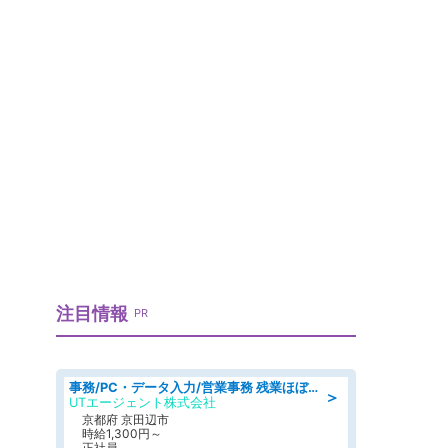
注目情報
PR
事務/PC・データ入力/営業事務 残業ほぼなし 建設機械レンタル会社で未経験から一般事務
＞
UTエージェント株式会社
京都府 京田辺市
時給1,300円～
正社員