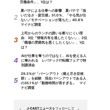
労働条件」、1位は？
夏バテによる仕事への影響 夏バテで「強
いだるさ・疲労感」51.0％、「やる気が出
ない／モチベーションが落ちた」40.8％
マイナビ調査
上司からのランチの誘いを断りにくい理
由 3位「情報共有を逃したくない」、2位
「職場の雰囲気を悪くしたくない」、1位
は？
AIが仕事を奪うのではなく、AIを使える人
に奪われる レバテックIT転職フェアで特
別講演会
29.3％が「バーンアウト（燃え尽き症候
群）」を経験 現在バーンアウトである人
の35.1％が「勤務時間が長すぎる」 マイ
ナビ調査
J-CASTニュース
をフォローして