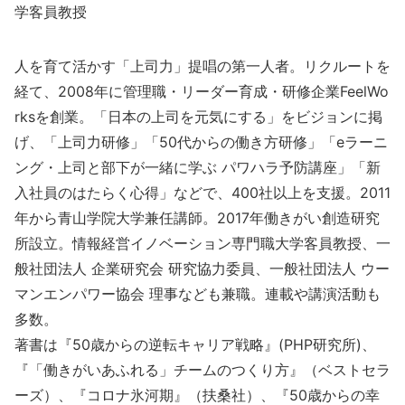
学客員教授
人を育て活かす「上司力」提唱の第一人者。リクルートを
経て、2008年に管理職・リーダー育成・研修企業FeelWo
rksを創業。「日本の上司を元気にする」をビジョンに掲
げ、「上司力研修」「50代からの働き方研修」「eラーニ
ング・上司と部下が一緒に学ぶ パワハラ予防講座」「新
入社員のはたらく心得」などで、400社以上を支援。2011
年から青山学院大学兼任講師。2017年働きがい創造研究
所設立。情報経営イノベーション専門職大学客員教授、一
般社団法人 企業研究会 研究協力委員、一般社団法人 ウー
マンエンパワー協会 理事なども兼職。連載や講演活動も
多数。
著書は『50歳からの逆転キャリア戦略』(PHP研究所)、
『「働きがいあふれる」チームのつくり方』（ベストセラ
ーズ）、『コロナ氷河期』（扶桑社）、『50歳からの幸