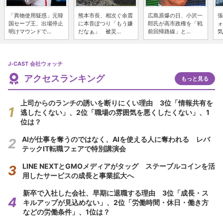
「異物使用疑惑」元韓
熊本市長、相次ぐ余震
広島原爆の日、小沢一
張
国セーブ王、出場停止
に本音ぽつり「もう嫌
郎氏が高市政権を「戦
ォ
明けマウンドで...
だなぁ」 被災...
前回帰路線」と...
気
J-CAST 会社ウォッチ
アクセスランキング
もっと見る
上司からのランチの誘いを断りにくい理由 3位「情報共有を
逃したくない」、2位「職場の雰囲気を悪くしたくない」、1
位は？
AIが仕事を奪うのではなく、AIを使える人に奪われる レバ
テックIT転職フェアで特別講演会
LINE NEXTとGMOメディアがタッグ ステーブルコインを活
用したサービスの成長と事業拡大へ
新卒で入社した会社、早期に退職する理由 3位「成長・ス
キルアップが見込めない」、2位「労働時間・休日・働き方
などの労働条件」、1位は？