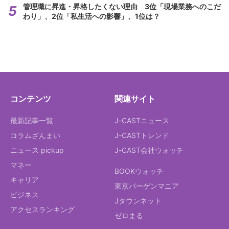
管理職に昇進・昇格したくない理由 3位「現場業務へのこだ
わり」、2位「私生活への影響」、1位は？
コンテンツ
関連サイト
最新記事一覧
J-CASTニュース
コラムざんまい
J-CASTトレンド
ニュース pickup
J-CAST会社ウォッチ
マネー
BOOKウォッチ
キャリア
東京バーゲンマニア
ビジネス
Jタウンネット
アクセスランキング
ゼロまる