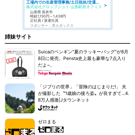
工場内での生産管理事務/土日祝休/交通費支給
＞
株式会社グロップジョイ 山形駅前オフィス
山形県 長井市
時給1,150円～1,438円
正社員 / 派遣社員
スポンサー：求人ボックス
姉妹サイト
Suicaのペンギン"夏のラッキーバッグ"が8月
8日に発売。Pensta史上最も豪華な7点入り
だよ~。
「ジブリの世界」「冒険のはじまりだ!」 夫
が撮影した〝1歳娘の後ろ姿〟が良すぎて...4.
8万人感激|Jタウンネット
ゼロまる