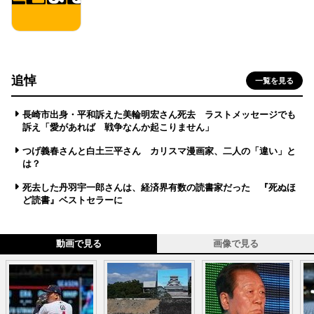
追悼
一覧を見る
長崎市出身・平和訴えた美輪明宏さん死去 ラストメッセージでも
訴え「愛があれば 戦争なんか起こりません」
つげ義春さんと白土三平さん カリスマ漫画家、二人の「違い」と
は？
死去した丹羽宇一郎さんは、経済界有数の読書家だった 『死ぬほ
ど読書』ベストセラーに
動画で見る
画像で見る