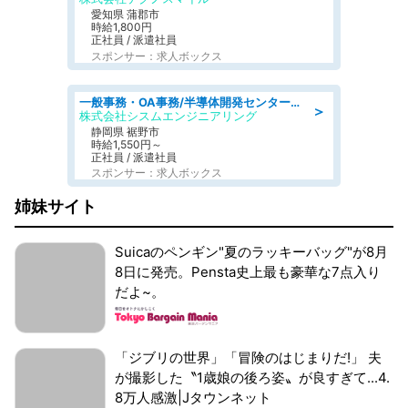
愛知県 蒲郡市
時給1,800円
正社員 / 派遣社員
スポンサー：求人ボックス
一般事務・OA事務/半導体開発センター内で事務&軽作業スタッフ、募集
＞
株式会社シスムエンジニアリング
静岡県 裾野市
時給1,550円～
正社員 / 派遣社員
スポンサー：求人ボックス
姉妹サイト
Suicaのペンギン"夏のラッキーバッグ"が8月
8日に発売。Pensta史上最も豪華な7点入り
だよ~。
「ジブリの世界」「冒険のはじまりだ!」 夫
が撮影した〝1歳娘の後ろ姿〟が良すぎて...4.
8万人感激|Jタウンネット