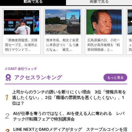
動画で見る
画像で見る
「異物使用疑惑」元韓
熊本市長、相次ぐ余震
広島原爆の日、小沢一
張
国セーブ王、出場停止
に本音ぽつり「もう嫌
郎氏が高市政権を「戦
ォ
明けマウンドで...
だなぁ」 被災...
前回帰路線」と...
気
J-CAST 会社ウォッチ
アクセスランキング
もっと見る
上司からのランチの誘いを断りにくい理由 3位「情報共有を
逃したくない」、2位「職場の雰囲気を悪くしたくない」、1
位は？
AIが仕事を奪うのではなく、AIを使える人に奪われる レバ
テックIT転職フェアで特別講演会
LINE NEXTとGMOメディアがタッグ ステーブルコインを活