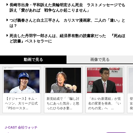
長崎市出身・平和訴えた美輪明宏さん死去 ラストメッセージでも
訴え「愛があれば 戦争なんか起こりません」
つげ義春さんと白土三平さん カリスマ漫画家、二人の「違い」と
は？
死去した丹羽宇一郎さんは、経済界有数の読書家だった 『死ぬほ
ど読書』ベストセラーに
動画で見る
画像で見る
【ドジャース】キム・
新党結成で「「騙し討
「れいわ新選組」が党
登
ヘソン、大リーグ公式
ちにあった気分」と怒
名の変更を発表、「い
女
「PSロースタ...
ったひろゆき妻...
のちの党」へ ...
発
J-CAST 会社ウォッチ