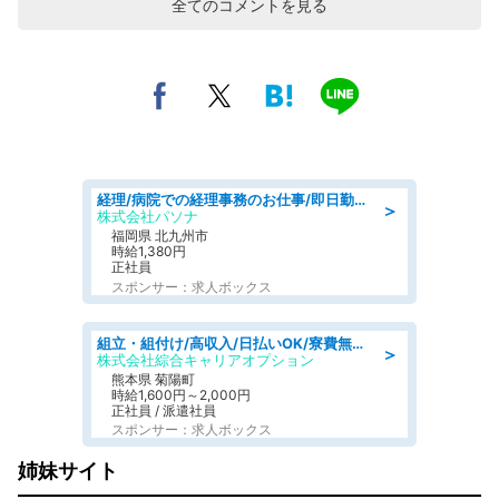
全てのコメントを見る
経理/病院での経理事務のお仕事/即日勤務可/車通勤可/経理/一般事務
＞
株式会社パソナ
福岡県 北九州市
時給1,380円
正社員
スポンサー：求人ボックス
組立・組付け/高収入/日払いOK/寮費無料/交替制/20・30・40代活躍中
＞
株式会社綜合キャリアオプション
熊本県 菊陽町
時給1,600円～2,000円
正社員 / 派遣社員
スポンサー：求人ボックス
姉妹サイト