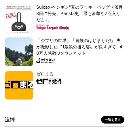
Suicaのペンギン"夏のラッキーバッグ"が8月
8日に発売。Pensta史上最も豪華な7点入り
だよ~。
「ジブリの世界」「冒険のはじまりだ!」 夫
が撮影した〝1歳娘の後ろ姿〟が良すぎて...4.
8万人感激|Jタウンネット
ゼロまる
追悼
一覧を見る