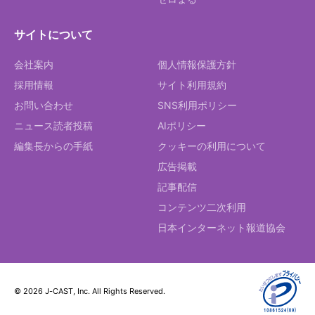
サイトについて
会社案内
個人情報保護方針
採用情報
サイト利用規約
お問い合わせ
SNS利用ポリシー
ニュース読者投稿
AIポリシー
編集長からの手紙
クッキーの利用について
広告掲載
記事配信
コンテンツ二次利用
日本インターネット報道協会
© 2026 J-CAST, Inc. All Rights Reserved.