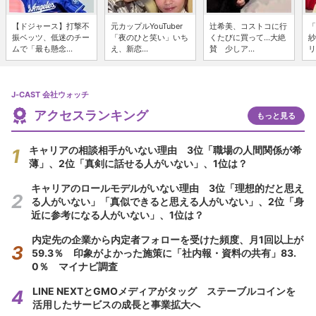
【ドジャース】打撃不
元カップルYouTuber
辻希美、コストコに行
「
振ベッツ、低迷のチー
「夜のひと笑い」いち
くたびに買って...大絶
紗
ムで「最も懸念...
え、新恋...
賛 少しア...
リ
J-CAST 会社ウォッチ
アクセスランキング
もっと見る
キャリアの相談相手がいない理由 3位「職場の人間関係が希
薄」、2位「真剣に話せる人がいない」、1位は？
キャリアのロールモデルがいない理由 3位「理想的だと思え
る人がいない」「真似できると思える人がいない」、2位「身
近に参考になる人がいない」、1位は？
内定先の企業から内定者フォローを受けた頻度、月1回以上が
59.3％ 印象がよかった施策に「社内報・資料の共有」83.
0％ マイナビ調査
LINE NEXTとGMOメディアがタッグ ステーブルコインを
活用したサービスの成長と事業拡大へ