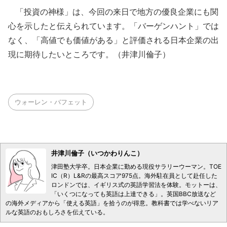
「投資の神様」は、今回の来日で地方の優良企業にも関
心を示したと伝えられています。「バーゲンハント」では
なく、「高値でも価値がある」と評価される日本企業の出
現に期待したいところです。（井津川倫子）
ウォーレン・バフェット
井津川倫子（いつかわりんこ）
津田塾大学卒。日本企業に勤める現役サラリーウーマン。TOE
IC（R）L&Rの最高スコア975点。海外駐在員として赴任した
ロンドンでは、イギリス式の英語学習法を体験。モットーは、
「いくつになっても英語は上達できる」。英国BBC放送など
の海外メディアから「使える英語」を拾うのが得意。教科書では学べないリア
ルな英語のおもしろさを伝えている。