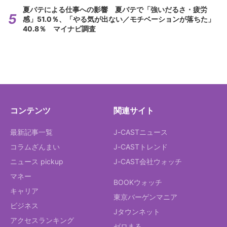
夏バテによる仕事への影響 夏バテで「強いだるさ・疲労
感」51.0％、「やる気が出ない／モチベーションが落ちた」
40.8％ マイナビ調査
コンテンツ
関連サイト
最新記事一覧
J-CASTニュース
コラムざんまい
J-CASTトレンド
ニュース pickup
J-CAST会社ウォッチ
マネー
BOOKウォッチ
キャリア
東京バーゲンマニア
ビジネス
Jタウンネット
アクセスランキング
ゼロまる