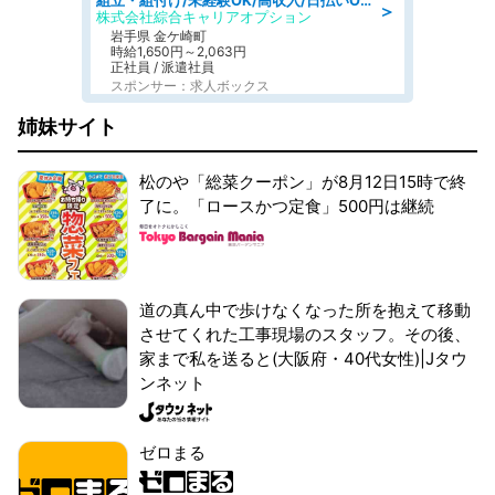
組立・組付け/未経験OK/高収入/日払いOK/交替制/20・30・40代活躍中
＞
株式会社綜合キャリアオプション
岩手県 金ケ崎町
時給1,650円～2,063円
正社員 / 派遣社員
スポンサー：求人ボックス
姉妹サイト
松のや「総菜クーポン」が8月12日15時で終
了に。「ロースかつ定食」500円は継続
道の真ん中で歩けなくなった所を抱えて移動
させてくれた工事現場のスタッフ。その後、
家まで私を送ると(大阪府・40代女性)|Jタウ
ンネット
ゼロまる