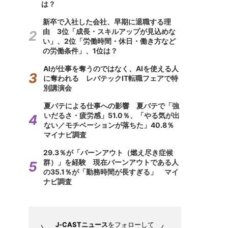
は？
新卒で入社した会社、早期に退職する理
由 3位「成長・スキルアップが見込めな
い」、2位「労働時間・休日・働き方など
の労働条件」、1位は？
AIが仕事を奪うのではなく、AIを使える人
に奪われる レバテックIT転職フェアで特
別講演会
夏バテによる仕事への影響 夏バテで「強
いだるさ・疲労感」51.0％、「やる気が出
ない／モチベーションが落ちた」40.8％
マイナビ調査
29.3％が「バーンアウト（燃え尽き症候
群）」を経験 現在バーンアウトである人
の35.1％が「勤務時間が長すぎる」 マイ
ナビ調査
J-CASTニュース
をフォローして