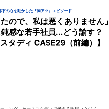
部下の心を動かした『胸アツ』エピソード
したので、私は悪くありません
鈍感な若手社員...どう諭す？
タディ CASE29（前編）】
ーニング～ケーススタディで考える現場マネジメ