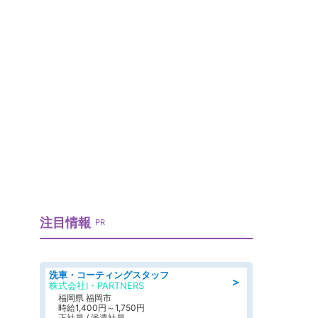
」
注目情報
PR
洗車・コーティングスタッフ
＞
株式会社I・PARTNERS
福岡県 福岡市
時給1,400円～1,750円
正社員 / 派遣社員