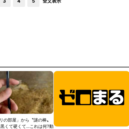
3
4
5
全文表示
リの部屋」から〝謎の棒〟
黒くて硬くて...これは何?動