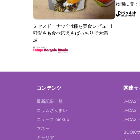
物園に聞く
ミセスドーナツ全4種を実食レビュー!
可愛さも食べ応えもばっちりで大満
足。
コンテンツ
関連サ
最新記事一覧
J-CAS
コラムざんまい
J-CAS
ニュース pickup
J-CA
マネー
BOOK
キャリア