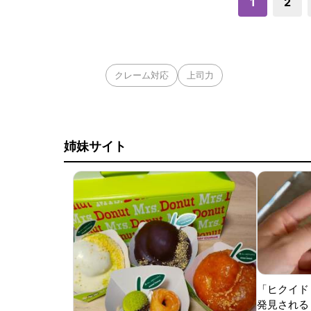
1
2
クレーム対応
上司力
姉妹サイト
「ヒクイド
発見される 