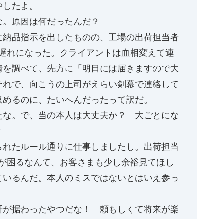
やしたよ。
な。原因は何だったんだ？
に納品指示を出したものの、工場の出荷担当者
日遅れになった。クライアントは血相変えて連
情を調べて、先方に「明日には届きますので大
それで、向こうの上司がえらい剣幕で連絡して
収めるのに、たいへんだったって訳だ。
たな。で、当の本人は大丈夫か？ 大ごとにな
？
られたルール通りに仕事しましたし。出荷担当
れが困るなんて、お客さまも少し余裕見てほし
ているんだ。本人のミスではないとはいえ参っ
肝が据わったやつだな！ 頼もしくて将来が楽