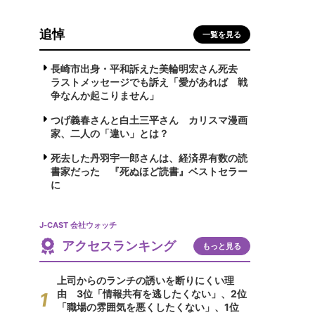
追悼
一覧を見る
長崎市出身・平和訴えた美輪明宏さん死去
ラストメッセージでも訴え「愛があれば 戦
争なんか起こりません」
つげ義春さんと白土三平さん カリスマ漫画
家、二人の「違い」とは？
死去した丹羽宇一郎さんは、経済界有数の読
書家だった 『死ぬほど読書』ベストセラー
に
J-CAST 会社ウォッチ
アクセスランキング
もっと見る
上司からのランチの誘いを断りにくい理
由 3位「情報共有を逃したくない」、2位
「職場の雰囲気を悪くしたくない」、1位