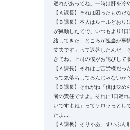
遅れがあってね。一時は肝を冷
【Ａ課長】それは困ったものだ
【Ｂ課長】本人はルールどおり
が異動したてで、いつもより1
絡してきた。ところが担当が事
丈夫です」って返答したんだ。
きてね。上司の僕がお詫びして
【Ａ課長】それはご苦労様だっ
って気落ちしてるんじゃないか
【Ｂ課長】それがね「僕は決め
者の責任ですよ。それに1日遅
いですよね」ってケロッっとし
たよ...。
【Ａ課長】そりゃあ、ずいぶん