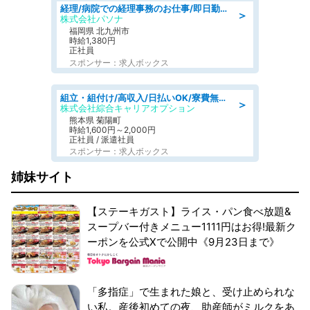
経理/病院での経理事務のお仕事/即日勤務可/車通勤可/経理/一般事務
＞
株式会社パソナ
福岡県 北九州市
時給1,380円
正社員
スポンサー：求人ボックス
組立・組付け/高収入/日払いOK/寮費無料/交替制/20・30・40代活躍中
＞
株式会社綜合キャリアオプション
熊本県 菊陽町
時給1,600円～2,000円
正社員 / 派遣社員
スポンサー：求人ボックス
姉妹サイト
【ステーキガスト】ライス・パン食べ放題&
スープバー付きメニュー1111円はお得!最新ク
ーポンを公式Xで公開中《9月23日まで》
「多指症」で生まれた娘と、受け止められな
い私。産後初めての夜、助産師がミルクをあ