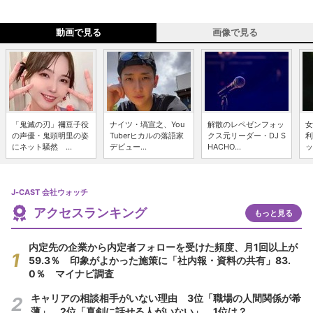
動画で見る
画像で見る
「鬼滅の刃」禰豆子役
ナイツ・塙宣之、You
解散のレペゼンフォッ
女
の声優・鬼頭明里の姿
Tuberヒカルの落語家
クス元リーダー・DJ S
利
にネット騒然 ...
デビュー...
HACHO...
ッ
J-CAST 会社ウォッチ
アクセスランキング
もっと見る
内定先の企業から内定者フォローを受けた頻度、月1回以上が
59.3％ 印象がよかった施策に「社内報・資料の共有」83.
0％ マイナビ調査
キャリアの相談相手がいない理由 3位「職場の人間関係が希
薄」、2位「真剣に話せる人がいない」、1位は？