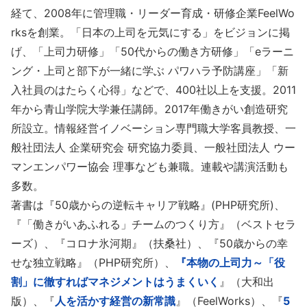
経て、2008年に管理職・リーダー育成・研修企業FeelWo
rksを創業。「日本の上司を元気にする」をビジョンに掲
げ、「上司力研修」「50代からの働き方研修」「eラーニ
ング・上司と部下が一緒に学ぶ パワハラ予防講座」「新
入社員のはたらく心得」などで、400社以上を支援。2011
年から青山学院大学兼任講師。2017年働きがい創造研究
所設立。情報経営イノベーション専門職大学客員教授、一
般社団法人 企業研究会 研究協力委員、一般社団法人 ウー
マンエンパワー協会 理事なども兼職。連載や講演活動も
多数。
著書は『50歳からの逆転キャリア戦略』(PHP研究所)、
『「働きがいあふれる」チームのつくり方』（ベストセラ
ーズ）、『コロナ氷河期』（扶桑社）、『50歳からの幸
せな独立戦略』（PHP研究所）、
『本物の上司力～「役
割」に徹すればマネジメントはうまくいく
』（大和出
版）、『
人を活かす経営の新常識
』（FeelWorks）、『
5