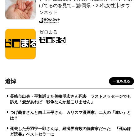
げてるのを見て...(静岡県・20代女性)|Jタウ
ンネット
ゼロまる
追悼
一覧を見る
長崎市出身・平和訴えた美輪明宏さん死去 ラストメッセージでも
訴え「愛があれば 戦争なんか起こりません」
つげ義春さんと白土三平さん カリスマ漫画家、二人の「違い」と
は？
死去した丹羽宇一郎さんは、経済界有数の読書家だった 『死ぬほ
ど読書』ベストセラーに