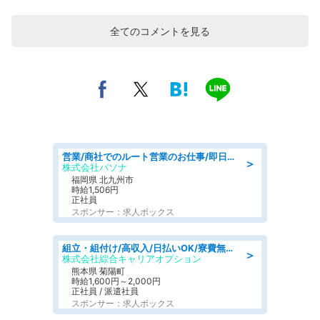
全てのコメントを見る
営業/商社でのルート営業のお仕事/即日勤務可/車通勤可/営業
＞
株式会社パソナ
福岡県 北九州市
時給1,506円
正社員
スポンサー：求人ボックス
組立・組付け/高収入/日払いOK/寮費無料/交替制/20・30・40代活躍中
＞
株式会社綜合キャリアオプション
熊本県 菊陽町
時給1,600円～2,000円
正社員 / 派遣社員
スポンサー：求人ボックス