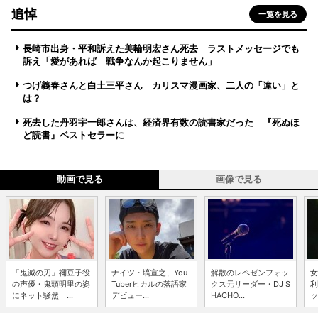
追悼
一覧を見る
長崎市出身・平和訴えた美輪明宏さん死去 ラストメッセージでも
訴え「愛があれば 戦争なんか起こりません」
つげ義春さんと白土三平さん カリスマ漫画家、二人の「違い」と
は？
死去した丹羽宇一郎さんは、経済界有数の読書家だった 『死ぬほ
ど読書』ベストセラーに
動画で見る
画像で見る
「鬼滅の刃」禰豆子役
ナイツ・塙宣之、You
解散のレペゼンフォッ
女
の声優・鬼頭明里の姿
Tuberヒカルの落語家
クス元リーダー・DJ S
利
にネット騒然 ...
デビュー...
HACHO...
ッ