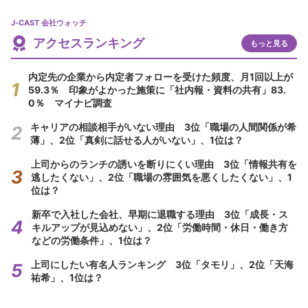
J-CAST 会社ウォッチ
アクセスランキング
もっと見る
内定先の企業から内定者フォローを受けた頻度、月1回以上が
59.3％ 印象がよかった施策に「社内報・資料の共有」83.
0％ マイナビ調査
キャリアの相談相手がいない理由 3位「職場の人間関係が希
薄」、2位「真剣に話せる人がいない」、1位は？
上司からのランチの誘いを断りにくい理由 3位「情報共有を
逃したくない」、2位「職場の雰囲気を悪くしたくない」、1
位は？
新卒で入社した会社、早期に退職する理由 3位「成長・ス
キルアップが見込めない」、2位「労働時間・休日・働き方
などの労働条件」、1位は？
上司にしたい有名人ランキング 3位「タモリ」、2位「天海
祐希」、1位は？