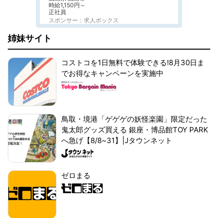
時給1,150円～
正社員
スポンサー：求人ボックス
姉妹サイト
コストコを1日無料で体験できる!8月30日ま
でお得なキャンペーンを実施中
鳥取・境港「ゲゲゲの妖怪楽園」限定だった
鬼太郎グッズ買える 銀座・博品館TOY PARK
へ急げ【8/8~31】|Jタウンネット
ゼロまる