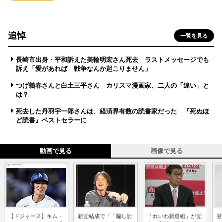
追悼
一覧を見る
長崎市出身・平和訴えた美輪明宏さん死去 ラストメッセージでも
訴え「愛があれば 戦争なんか起こりません」
つげ義春さんと白土三平さん カリスマ漫画家、二人の「違い」と
は？
死去した丹羽宇一郎さんは、経済界有数の読書家だった 『死ぬほ
ど読書』ベストセラーに
動画で見る
画像で見る
【ドジャース】キム・
新党結成で「「騙し討
「れいわ新選組」が党
登