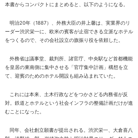
本書からコンパクトにまとめると、以下のようになる。
明治20年（1887）、外務大臣の井上馨は、実業界のリ
ーダー渋沢栄一に、欧米の賓客が止宿できる立派なホテル
をつくるので、その会社設立の旗振り役を依頼した。
外務省は議事堂、裁判所、諸官庁、中央駅など首都機能
を皇居の東南側に集中させる「官庁集中計画」構想を立
て、迎賓のためのホテル開設も組み込まれていた。
これには本来、土木行政などをつかさどる内務省が反
対。鉄道とホテルという社会インフラの整備計画だけが進
むことになった。
同年、会社創立願書が提出される。渋沢栄一、大倉喜八