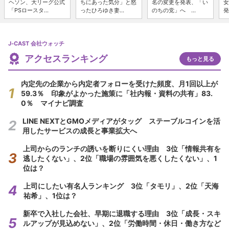
ヘソン、大リーグ公式
ちにあった気分」と怒
名の変更を発表、「い
女
「PSロースタ...
ったひろゆき妻...
のちの党」へ ...
発
J-CAST 会社ウォッチ
アクセスランキング
もっと見る
内定先の企業から内定者フォローを受けた頻度、月1回以上が
59.3％ 印象がよかった施策に「社内報・資料の共有」83.
0％ マイナビ調査
LINE NEXTとGMOメディアがタッグ ステーブルコインを活
用したサービスの成長と事業拡大へ
上司からのランチの誘いを断りにくい理由 3位「情報共有を
逃したくない」、2位「職場の雰囲気を悪くしたくない」、1
位は？
上司にしたい有名人ランキング 3位「タモリ」、2位「天海
祐希」、1位は？
新卒で入社した会社、早期に退職する理由 3位「成長・スキ
ルアップが見込めない」、2位「労働時間・休日・働き方など