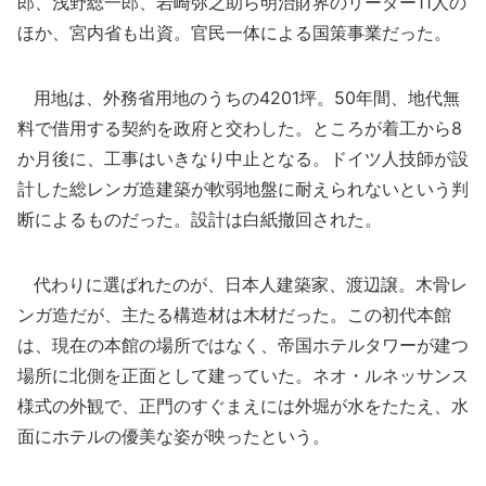
郎、浅野総一郎、岩崎弥之助ら明治財界のリーダー11人の
ほか、宮内省も出資。官民一体による国策事業だった。
用地は、外務省用地のうちの4201坪。50年間、地代無
料で借用する契約を政府と交わした。ところが着工から8
か月後に、工事はいきなり中止となる。ドイツ人技師が設
計した総レンガ造建築が軟弱地盤に耐えられないという判
断によるものだった。設計は白紙撤回された。
代わりに選ばれたのが、日本人建築家、渡辺譲。木骨レ
ンガ造だが、主たる構造材は木材だった。この初代本館
は、現在の本館の場所ではなく、帝国ホテルタワーが建つ
場所に北側を正面として建っていた。ネオ・ルネッサンス
様式の外観で、正門のすぐまえには外堀が水をたたえ、水
面にホテルの優美な姿が映ったという。