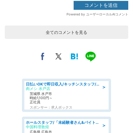
全てのコメントを見る
日払いOKで即日収入/キッチンスタッフ/「原付免許必須」デリバリー業務など、自己成長可能な幅広い仕事に挑戦!髪型自由&ピアス・ネイルOK/茨城県/水戸市
＞
肉メシ 水戸店
茨城県 水戸市
時給1,100円～
正社員
スポンサー：求人ボックス
ホールスタッフ/「未経験者さん&バイトデビューも大歓迎」残業ほぼなし×1日3時間〜勤務OK!フォロー体制も充実/広島県/広島市南区
＞
中国料理敦煌
広島県 広島市