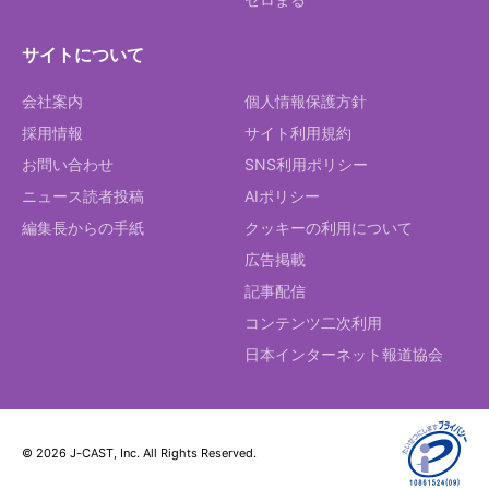
サイトについて
会社案内
個人情報保護方針
採用情報
サイト利用規約
お問い合わせ
SNS利用ポリシー
ニュース読者投稿
AIポリシー
編集長からの手紙
クッキーの利用について
広告掲載
記事配信
コンテンツ二次利用
日本インターネット報道協会
© 2026 J-CAST, Inc. All Rights Reserved.