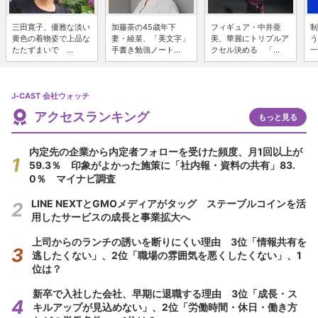
三田寛子、優雅な淡い
加藤茶の45歳年下
フィギュア・中井亜
制
黄色の着物姿で上品な
妻・綾菜、「美文字」
美、華麗にトリプルア
う
たたずまいで ...
手書き勉強ノート...
クセル決める 「...
一
J-CAST 会社ウォッチ
アクセスランキング
もっと見る
内定先の企業から内定者フォローを受けた頻度、月1回以上が
59.3％ 印象がよかった施策に「社内報・資料の共有」83.
0％ マイナビ調査
LINE NEXTとGMOメディアがタッグ ステーブルコインを活
用したサービスの成長と事業拡大へ
上司からのランチの誘いを断りにくい理由 3位「情報共有を
逃したくない」、2位「職場の雰囲気を悪くしたくない」、1
位は？
新卒で入社した会社、早期に退職する理由 3位「成長・ス
キルアップが見込めない」、2位「労働時間・休日・働き方