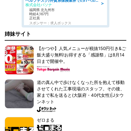
ヘルプデスク/外資系保険業界でのITヘルプデスク業務/駅近/即日勤務可/ヘルプデスク
＞
株式会社パソナ
福岡県 北九州市
時給4,167円
正社員
スポンサー：求人ボックス
姉妹サイト
【かつや】人気メニューが税抜150円引き&ご
飯大盛り無料!お得すぎる「感謝祭」は8月14
日まで開催中。
道の真ん中で歩けなくなった所を抱えて移動
させてくれた工事現場のスタッフ。その後、
家まで私を送ると(大阪府・40代女性)|Jタウ
ンネット
ゼロまる