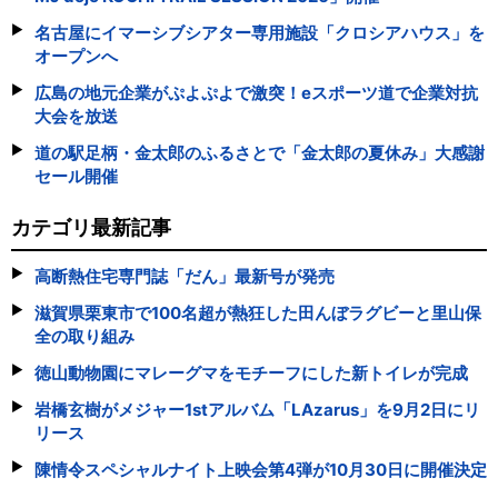
名古屋にイマーシブシアター専用施設「クロシアハウス」を
オープンへ
広島の地元企業がぷよぷよで激突！eスポーツ道で企業対抗
大会を放送
道の駅足柄・金太郎のふるさとで「金太郎の夏休み」大感謝
セール開催
カテゴリ最新記事
高断熱住宅専門誌「だん」最新号が発売
滋賀県栗東市で100名超が熱狂した田んぼラグビーと里山保
全の取り組み
徳山動物園にマレーグマをモチーフにした新トイレが完成
岩橋玄樹がメジャー1stアルバム「LAzarus」を9月2日にリ
リース
陳情令スペシャルナイト上映会第4弾が10月30日に開催決定