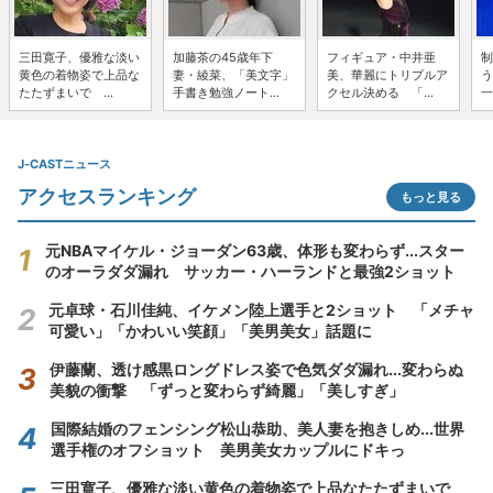
三田寛子、優雅な淡い
加藤茶の45歳年下
フィギュア・中井亜
制
黄色の着物姿で上品な
妻・綾菜、「美文字」
美、華麗にトリプルア
う
たたずまいで ...
手書き勉強ノート...
クセル決める 「...
一
J-CASTニュース
アクセスランキング
もっと見る
元NBAマイケル・ジョーダン63歳、体形も変わらず...スター
のオーラダダ漏れ サッカー・ハーランドと最強2ショット
元卓球・石川佳純、イケメン陸上選手と2ショット 「メチャ
可愛い」「かわいい笑顔」「美男美女」話題に
伊藤蘭、透け感黒ロングドレス姿で色気ダダ漏れ...変わらぬ
美貌の衝撃 「ずっと変わらず綺麗」「美しすぎ」
国際結婚のフェンシング松山恭助、美人妻を抱きしめ...世界
選手権のオフショット 美男美女カップルにドキっ
三田寛子、優雅な淡い黄色の着物姿で上品なたたずまいで