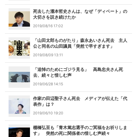
死去した瀧本哲史さんは、なぜ「ディベート」の
大切さを説き続けたか
2019/08/16 17:02
「山田太郎ものがたり」森永あいさん死去 主人
公と同名の山田議員「突然で早すぎます」
2019/08/09 13:11
「追悼のためにゴジラ見る」 高島忠夫さん死
去、続々と惜しむ声
2019/06/28 14:15
作家の田辺聖子さん死去 メディアが伝えた「代
表作」は？
2019/06/10 19:20
棚橋弘至も「青木篤志選手のご冥福をお祈りしま
す」 突然の死に関係者の惜しむ声続々