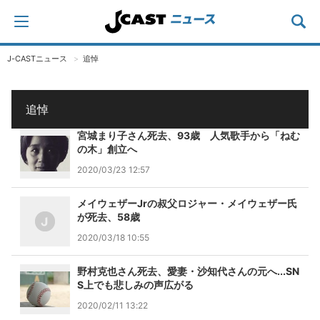
J-CASTニュース
追悼
追悼
宮城まり子さん死去、93歳 人気歌手から「ねむ
の木」創立へ
2020/03/23 12:57
メイウェザーJrの叔父ロジャー・メイウェザー氏
が死去、58歳
2020/03/18 10:55
野村克也さん死去、愛妻・沙知代さんの元へ...SN
S上でも悲しみの声広がる
2020/02/11 13:22