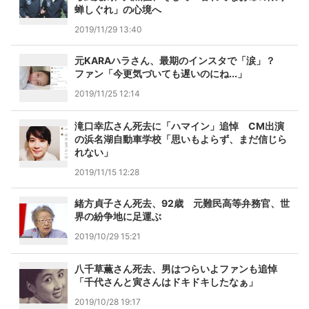
蝉しぐれ」の心境へ
2019/11/29 13:40
元KARAハラさん、最期のインスタで「涙」？
ファン「今更気づいても遅いのにね...」
2019/11/25 12:14
滝口幸広さん死去に「ハマイン」追悼 CM出演
の浜名湖自動車学校「思いもよらず、まだ信じら
れない」
2019/11/15 12:28
緒方貞子さん死去、92歳 元難民高等弁務官、世
界の紛争地に足運ぶ
2019/10/29 15:21
八千草薫さん死去、男はつらいよファンも追悼
「千代さんと寅さんはドキドキしたなぁ」
2019/10/28 19:17