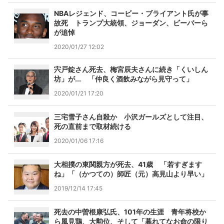
NBAレジェンド、コービー・ブライアント氏が事
故死 トランプ大統領、ジョーダン、ビーバーら
が追悼
2020/01/27 12:02
宍戸錠さん死去、梅宮辰夫さんに続き「くいしん
坊」が... 「仲良く酒飲みながら見守って」
2020/01/21 17:20
三宅雪子さん自殺か 小沢ガールズとして注目、
死の直前まで取材続ける
2020/01/06 17:16
大相撲の東関親方が死去、41歳 「若すぎます
ね」「（かつての）師匠（元）高見山より早い」
2019/12/14 17:45
死去の中曽根康弘氏、101年の生涯 青年将校か
ら風見鶏、大勲位、そして「暮れてなお命の限り