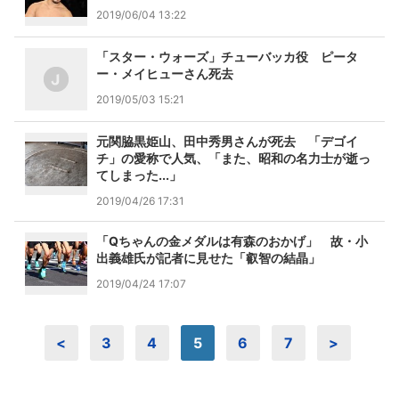
2019/06/04 13:22
「スター・ウォーズ」チューバッカ役 ピータ
ー・メイヒューさん死去
2019/05/03 15:21
元関脇黒姫山、田中秀男さんが死去 「デゴイ
チ」の愛称で人気、「また、昭和の名力士が逝っ
てしまった...」
2019/04/26 17:31
「Qちゃんの金メダルは有森のおかげ」 故・小
出義雄氏が記者に見せた「叡智の結晶」
2019/04/24 17:07
<
3
4
5
6
7
>