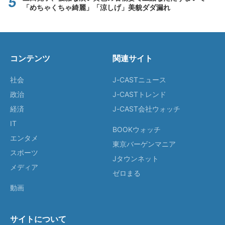
「めちゃくちゃ綺麗」「涼しげ」美貌ダダ漏れ
コンテンツ
関連サイト
社会
J-CASTニュース
政治
J-CASTトレンド
経済
J-CAST会社ウォッチ
IT
BOOKウォッチ
エンタメ
東京バーゲンマニア
スポーツ
Jタウンネット
メディア
ゼロまる
動画
サイトについて