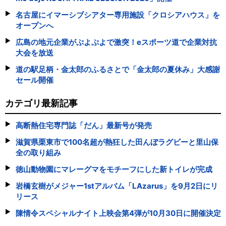
名古屋にイマーシブシアター専用施設「クロシアハウス」を
オープンへ
広島の地元企業がぷよぷよで激突！eスポーツ道で企業対抗
大会を放送
道の駅足柄・金太郎のふるさとで「金太郎の夏休み」大感謝
セール開催
カテゴリ最新記事
高断熱住宅専門誌「だん」最新号が発売
滋賀県栗東市で100名超が熱狂した田んぼラグビーと里山保
全の取り組み
徳山動物園にマレーグマをモチーフにした新トイレが完成
岩橋玄樹がメジャー1stアルバム「LAzarus」を9月2日にリ
リース
陳情令スペシャルナイト上映会第4弾が10月30日に開催決定