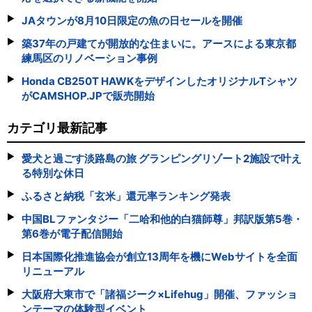
JAタウンが8月10日限定の魚の日セールを開催
築37年の戸建てが開放的な住まいに。アースによる東京都
練馬区のリノベーション事例
Honda CB250T HAWKをデザインしたオリジナルTシャツ
がCAMSHOP.JPで販売開始
カテゴリ最新記事
愛犬と過ごす淡路島の旅 グランピングリゾート2施設で叶え
る特別な休日
ふるさと納税「玄米」還元率ランキング発表
中国BLファンタジー「二哈和他的白猫師尊」邦訳版第5巻・
第6巻が電子配信開始
日本国際化推進協会が創立13周年を機にWebサイトを全面
リニューアル
大阪府大東市で「諸福ジーク×Lifehug」開催、ファッショ
ンテーマの体験型イベント