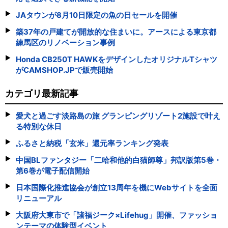
JAタウンが8月10日限定の魚の日セールを開催
築37年の戸建てが開放的な住まいに。アースによる東京都
練馬区のリノベーション事例
Honda CB250T HAWKをデザインしたオリジナルTシャツ
がCAMSHOP.JPで販売開始
カテゴリ最新記事
愛犬と過ごす淡路島の旅 グランピングリゾート2施設で叶え
る特別な休日
ふるさと納税「玄米」還元率ランキング発表
中国BLファンタジー「二哈和他的白猫師尊」邦訳版第5巻・
第6巻が電子配信開始
日本国際化推進協会が創立13周年を機にWebサイトを全面
リニューアル
大阪府大東市で「諸福ジーク×Lifehug」開催、ファッショ
ンテーマの体験型イベント