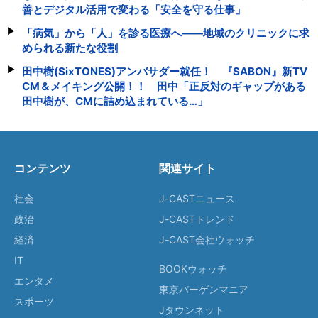
善とデジタル活用で変わる「安全を守る仕事」
「病気」から「人」を診る医療へ――地域のクリニックに求
められる新たな役割
田中樹(SixTONES)アンバサダー就任！ 『SABON』新TV
CM＆メイキング公開！！ 田中「正反対のギャップがある
田中樹が、CMに詰め込まれている…」
コンテンツ
関連サイト
社会
J-CASTニュース
政治
J-CASTトレンド
経済
J-CAST会社ウォッチ
IT
BOOKウォッチ
エンタメ
東京バーゲンマニア
スポーツ
Jタウンネット