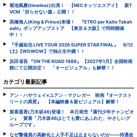
菊池風磨(timelesz)出演！ 【NECネッツエスアイ】 新T
VCM「切らせない篇」公開！！
髙橋海人(King & Prince)来場！ 『ETRO per Kaito Takah
ashi』ポップアップストア 【東京＆大阪】で同時開催
中！！
『手越祐也 LIVE TOUR 2026 SUPER STAR FINAL』 9/12
(土)【WOWOW】で独占生中継！！
浜田省吾 『ON THE ROAD 1988』 【2027年1月】全国映画
館にて公開決定！ 「キービジュアル」も解禁！！
カテゴリ最新記事
アン・ハサウェイ×ユアン・マクレガー 映画『オークスト
リートの異変』 【本編映像＆新ビジュアル】解禁！
賀喜遥香(乃木坂46)登場！ 本日発売『週刊少年チャンピオ
ン』 賀喜「乃木坂46はとても愛にあふれた、やさしいグ
ループです」
なぜ警備員の高齢化と人手不足は止まらないのか――待遇改