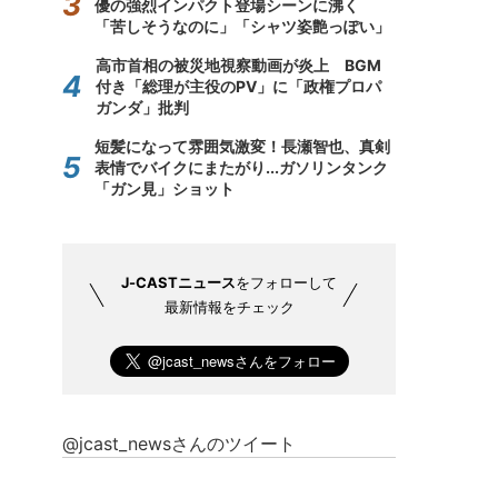
優の強烈インパクト登場シーンに沸く
「苦しそうなのに」「シャツ姿艶っぽい」
高市首相の被災地視察動画が炎上 BGM
付き「総理が主役のPV」に「政権プロパ
ガンダ」批判
短髪になって雰囲気激変！長瀬智也、真剣
表情でバイクにまたがり...ガソリンタンク
「ガン見」ショット
J-CASTニュース
をフォローして
最新情報をチェック
@jcast_newsさんのツイート