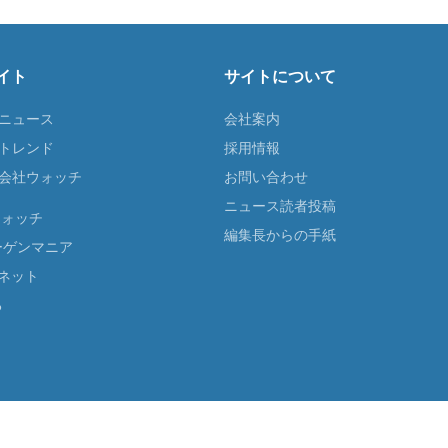
イト
サイトについて
Tニュース
会社案内
Tトレンド
採用情報
ST会社ウォッチ
お問い合わせ
ニュース読者投稿
ウォッチ
編集長からの手紙
ーゲンマニア
ネット
る