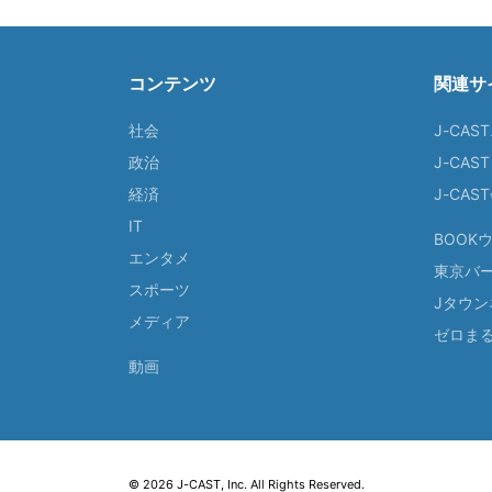
コンテンツ
関連サ
社会
J-CAS
政治
J-CAS
経済
J-CA
IT
BOOK
エンタメ
東京バ
スポーツ
Jタウン
メディア
ゼロま
動画
© 2026 J-CAST, Inc. All Rights Reserved.