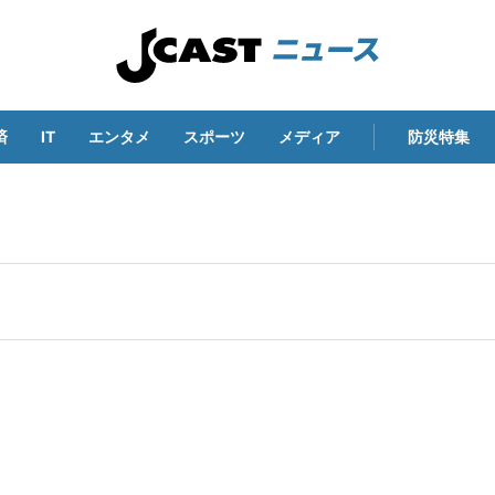
済
IT
エンタメ
スポーツ
メディア
防災特集