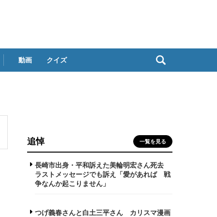
動画
クイズ
追悼
一覧を見る
長崎市出身・平和訴えた美輪明宏さん死去
ラストメッセージでも訴え「愛があれば 戦
争なんか起こりません」
つげ義春さんと白土三平さん カリスマ漫画