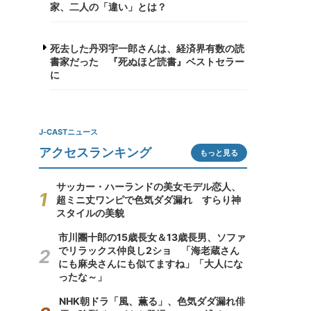
家、二人の「違い」とは？
死去した丹羽宇一郎さんは、経済界有数の読
書家だった 『死ぬほど読書』ベストセラー
に
J-CASTニュース
アクセスランキング
もっと見る
サッカー・ハーランドの美女モデル恋人、
超ミニ丈ワンピで色気ダダ漏れ すらり神
スタイルの美貌
市川團十郎の15歳長女＆13歳長男、ソファ
でリラックス仲良し2ショ 「海老蔵さん
にも麻央さんにも似てますね」「大人にな
ったな～」
NHK朝ドラ「風、薫る」、色気ダダ漏れ俳