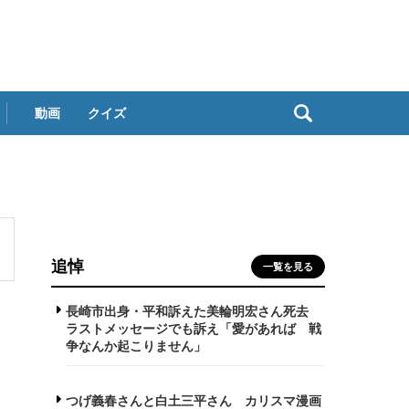
動画
クイズ
追悼
一覧を見る
長崎市出身・平和訴えた美輪明宏さん死去
ラストメッセージでも訴え「愛があれば 戦
争なんか起こりません」
つげ義春さんと白土三平さん カリスマ漫画