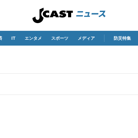
済
IT
エンタメ
スポーツ
メディア
防災特集