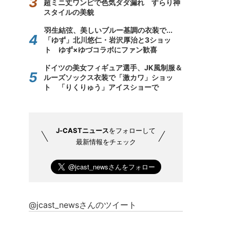
超ミニ丈ワンピで色気ダダ漏れ すらり神
スタイルの美貌
羽生結弦、美しいブルー基調の衣装で...
「ゆず」北川悠仁・岩沢厚治と3ショッ
ト ゆず×ゆづコラボにファン歓喜
ドイツの美女フィギュア選手、JK風制服＆
ルーズソックス衣装で「激カワ」ショッ
ト 「りくりゅう」アイスショーで
J-CASTニュース
をフォローして
最新情報をチェック
@jcast_newsさんのツイート