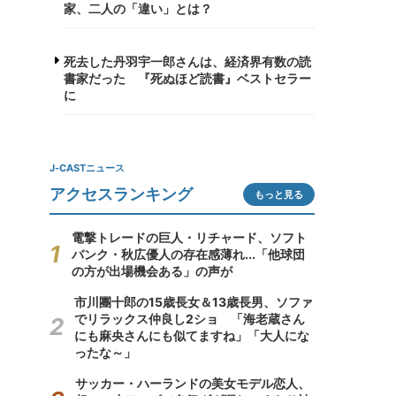
家、二人の「違い」とは？
死去した丹羽宇一郎さんは、経済界有数の読
書家だった 『死ぬほど読書』ベストセラー
に
J-CASTニュース
アクセスランキング
もっと見る
電撃トレードの巨人・リチャード、ソフト
バンク・秋広優人の存在感薄れ...「他球団
の方が出場機会ある」の声が
市川團十郎の15歳長女＆13歳長男、ソファ
でリラックス仲良し2ショ 「海老蔵さん
にも麻央さんにも似てますね」「大人にな
ったな～」
サッカー・ハーランドの美女モデル恋人、