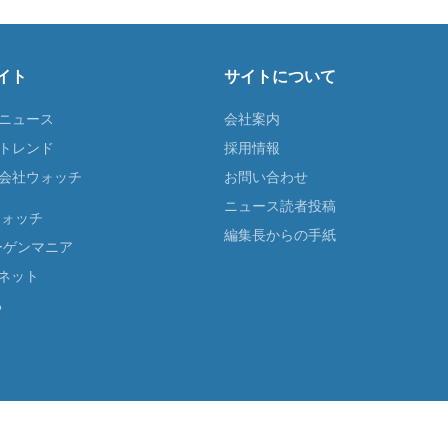
イト
サイトについて
Tニュース
会社案内
Tトレンド
採用情報
ST会社ウォッチ
お問い合わせ
ニュース読者投稿
ウォッチ
編集長からの手紙
ーゲンマニア
ネット
る