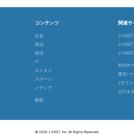
コンテンツ
関連サ
社会
J-CAS
政治
J-CAS
経済
J-CA
IT
BOOK
エンタメ
東京バ
スポーツ
Jタウン
メディア
ゼロま
動画
© 2026 J-CAST, Inc. All Rights Reserved.