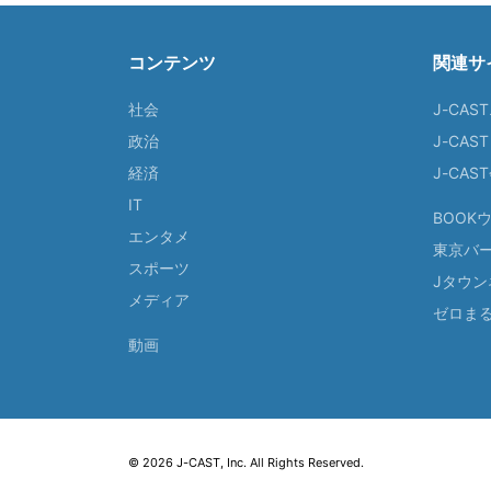
コンテンツ
関連サ
社会
J-CAS
政治
J-CAS
経済
J-CA
IT
BOOK
エンタメ
東京バ
スポーツ
Jタウン
メディア
ゼロま
動画
© 2026 J-CAST, Inc. All Rights Reserved.