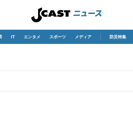
済
IT
エンタメ
スポーツ
メディア
防災特集