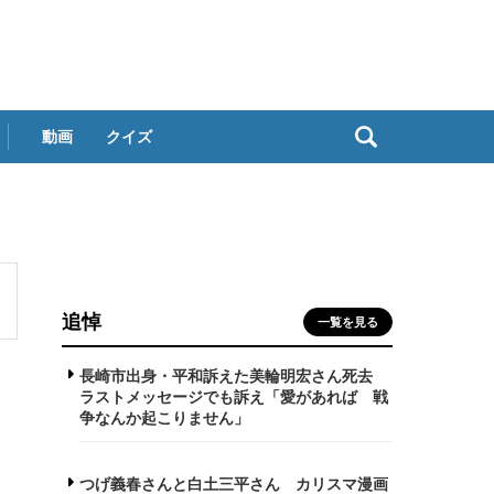
動画
クイズ
追悼
一覧を見る
長崎市出身・平和訴えた美輪明宏さん死去
ラストメッセージでも訴え「愛があれば 戦
争なんか起こりません」
つげ義春さんと白土三平さん カリスマ漫画