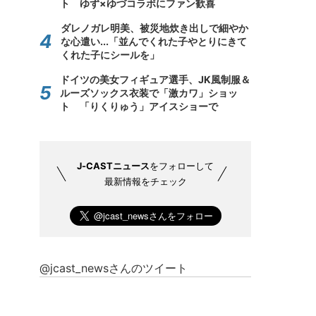
ト ゆず×ゆづコラボにファン歓喜
ダレノガレ明美、被災地炊き出しで細やか
な心遣い...「並んでくれた子やとりにきて
くれた子にシールを」
ドイツの美女フィギュア選手、JK風制服＆
ルーズソックス衣装で「激カワ」ショッ
ト 「りくりゅう」アイスショーで
J-CASTニュース
をフォローして
最新情報をチェック
@jcast_newsさんのツイート