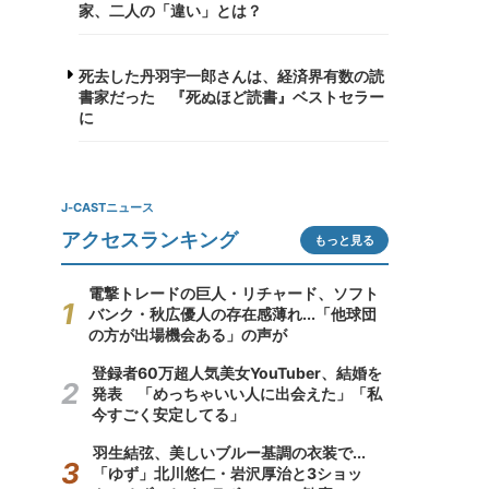
家、二人の「違い」とは？
死去した丹羽宇一郎さんは、経済界有数の読
書家だった 『死ぬほど読書』ベストセラー
に
J-CASTニュース
アクセスランキング
もっと見る
電撃トレードの巨人・リチャード、ソフト
バンク・秋広優人の存在感薄れ...「他球団
の方が出場機会ある」の声が
登録者60万超人気美女YouTuber、結婚を
発表 「めっちゃいい人に出会えた」「私
今すごく安定してる」
羽生結弦、美しいブルー基調の衣装で...
「ゆず」北川悠仁・岩沢厚治と3ショッ