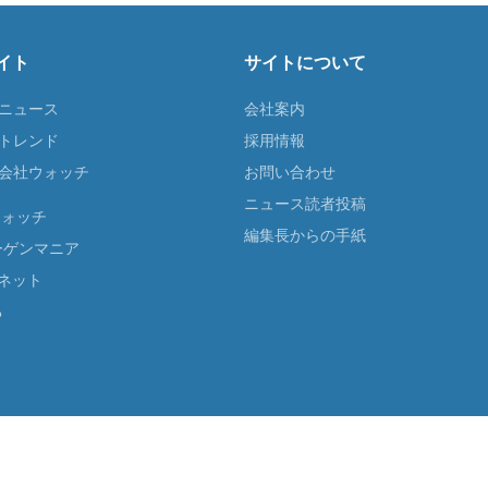
イト
サイトについて
Tニュース
会社案内
Tトレンド
採用情報
ST会社ウォッチ
お問い合わせ
ニュース読者投稿
ウォッチ
編集長からの手紙
ーゲンマニア
ネット
る