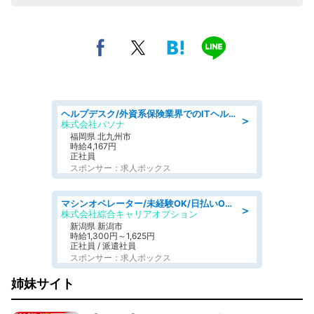
ヘルプデスク/外資系保険業界でのITヘルプデスク業務/駅近/即日勤務可/ヘルプデスク
＞
株式会社パソナ
福岡県 北九州市
時給4,167円
正社員
スポンサー：求人ボックス
マシンオペレーター/未経験OK/日払いOK/寮費無料/交替制/20・30・40代活躍中
＞
株式会社綜合キャリアオプション
新潟県 新潟市
時給1,300円～1,625円
正社員 / 派遣社員
スポンサー：求人ボックス
姉妹サイト