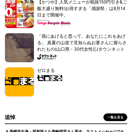
【かつや】人気メニューが税抜150円引き&ご
飯大盛り無料!お得すぎる「感謝祭」は8月14
日まで開催中。
「孫にあげると思って、あなたにこれをあげ
る」 真夏の山道で見知らぬお婆さんに握らさ
れたもの(山口県・30代女性)|Jタウンネット
ゼロまる
追悼
一覧を見る
長崎市出身・平和訴えた美輪明宏さん死去 ラストメッセージでも