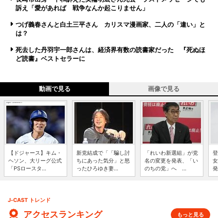
訴え「愛があれば 戦争なんか起こりません」
つげ義春さんと白土三平さん カリスマ漫画家、二人の「違い」と
は？
死去した丹羽宇一郎さんは、経済界有数の読書家だった 『死ぬほ
ど読書』ベストセラーに
動画で見る
画像で見る
【ドジャース】キム・
新党結成で「「騙し討
「れいわ新選組」が党
登
ヘソン、大リーグ公式
ちにあった気分」と怒
名の変更を発表、「い
女
「PSロースタ...
ったひろゆき妻...
のちの党」へ ...
発
J-CAST トレンド
アクセスランキング
もっと見る