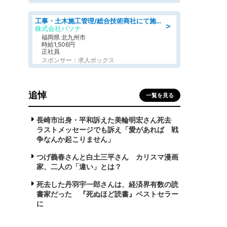
工事・土木施工管理/総合技術商社にて施工管理のお仕事/即日勤務可/車通勤可/工事・土木施工管理/生産・品質管理
＞
株式会社パソナ
福岡県 北九州市
時給1,506円
正社員
スポンサー：求人ボックス
追悼
一覧を見る
長崎市出身・平和訴えた美輪明宏さん死去
ラストメッセージでも訴え「愛があれば 戦
争なんか起こりません」
つげ義春さんと白土三平さん カリスマ漫画
家、二人の「違い」とは？
死去した丹羽宇一郎さんは、経済界有数の読
書家だった 『死ぬほど読書』ベストセラー
に