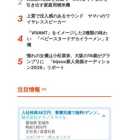
引き出す家庭用精米機
上質で没入感のあるサウンド ヤマハのワ
イヤレススピーカー
「VIVANT」をイメージした2種類の味わ
い 「ベビースタードデカイラーメン」2
種
憧れの女優は小松菜奈、大阪の16歳がグラ
ンプリに 「bijoux新人発掘オーディショ
ン2026」リポート
注目情報
PR
入社特典58万円、寮費完備で無料!デンソーで働こう!自動車工場で小型部品の検査業務 denso aichi
＞
株式会社テクノスマイル
愛知県 安城市
時給1,800円
正社員 / 派遣社員
スポンサー：求人ボックス