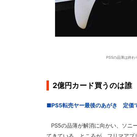
PS5の品薄は終
2億円カード買うのは誰
■PS5転売ヤー最後のあがき 定価
PS5の品薄が解消に向かい、ソニ
てきている。ところが、フリマアプリ