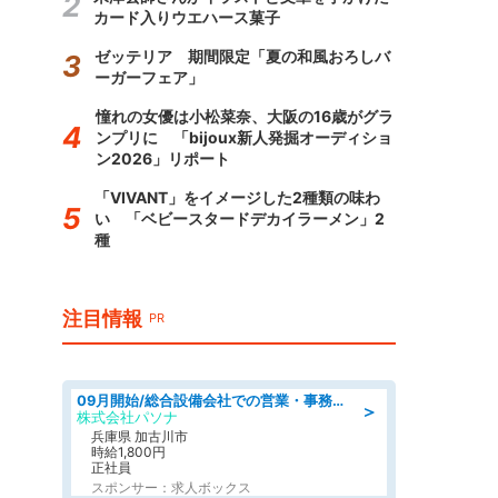
カード入りウエハース菓子
ゼッテリア 期間限定「夏の和風おろしバ
ーガーフェア」
憧れの女優は小松菜奈、大阪の16歳がグラ
ンプリに 「bijoux新人発掘オーディショ
ン2026」リポート
「VIVANT」をイメージした2種類の味わ
い 「ベビースタードデカイラーメン」2
種
注目情報
PR
09月開始/総合設備会社での営業・事務のお仕事/車通勤可/賞与あり/営業/営業事務
＞
株式会社パソナ
兵庫県 加古川市
時給1,800円
正社員
スポンサー：求人ボックス