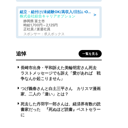
組立・組付け/未経験OK/高収入/日払いOK/寮費無料/交替制
＞
株式会社綜合キャリアオプション
静岡県 富士市
時給1,700円～2,125円
正社員 / 派遣社員
スポンサー：求人ボックス
追悼
一覧を見る
長崎市出身・平和訴えた美輪明宏さん死去
ラストメッセージでも訴え「愛があれば 戦
争なんか起こりません」
つげ義春さんと白土三平さん カリスマ漫画
家、二人の「違い」とは？
死去した丹羽宇一郎さんは、経済界有数の読
書家だった 『死ぬほど読書』ベストセラー
に