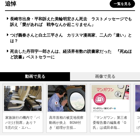
追悼
一覧を見る
長崎市出身・平和訴えた美輪明宏さん死去 ラストメッセージでも
訴え「愛があれば 戦争なんか起こりません」
つげ義春さんと白土三平さん カリスマ漫画家、二人の「違い」と
は？
死去した丹羽宇一郎さんは、経済界有数の読書家だった 『死ぬほ
ど読書』ベストセラーに
動画で見る
画像で見る
家族旅行の機内で「パ
高市首相の被災地視察
「マンガワン」第三者
コ
パだけ別席」あり？
動画が炎上 BGM付
委報告書の編集者「G
「
5児の父・エハ...
き「総理が主役...
氏」は成田卓哉...
げ