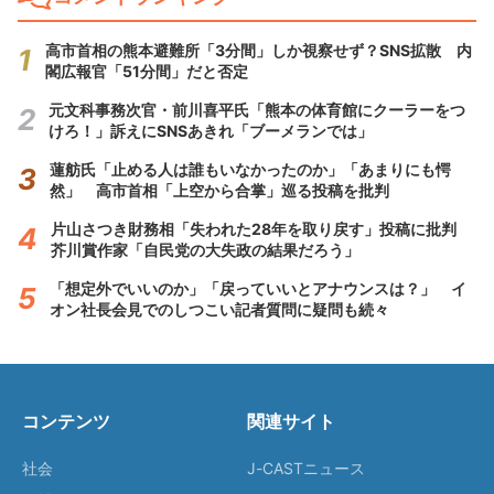
高市首相の熊本避難所「3分間」しか視察せず？SNS拡散 内
閣広報官「51分間」だと否定
元文科事務次官・前川喜平氏「熊本の体育館にクーラーをつ
けろ！」訴えにSNSあきれ「ブーメランでは」
蓮舫氏「止める人は誰もいなかったのか」「あまりにも愕
然」 高市首相「上空から合掌」巡る投稿を批判
片山さつき財務相「失われた28年を取り戻す」投稿に批判
芥川賞作家「自民党の大失政の結果だろう」
「想定外でいいのか」「戻っていいとアナウンスは？」 イ
オン社長会見でのしつこい記者質問に疑問も続々
コンテンツ
関連サイト
社会
J-CASTニュース