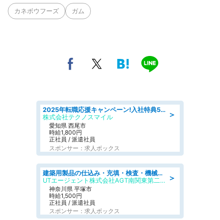
カネボウフーズ
ガム
2025年転職応援キャンペーン!入社特典58万円/デンソーで働こう!自動車工場で小型部品の検査業務 denso aichi
＞
株式会社テクノスマイル
愛知県 西尾市
時給1,800円
正社員 / 派遣社員
スポンサー：求人ボックス
建築用製品の仕込み・充填・検査・機械操作/寮完備/日払い/工場・製造
＞
UTエージェント株式会社AGT南関東第二CU
神奈川県 平塚市
時給1,500円
正社員 / 派遣社員
スポンサー：求人ボックス