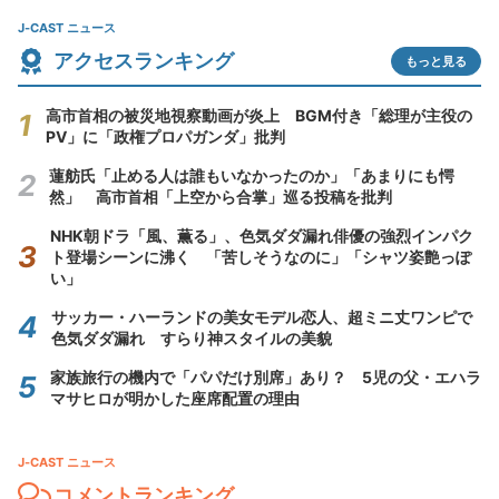
J-CAST ニュース
アクセスランキング
もっと見る
高市首相の被災地視察動画が炎上 BGM付き「総理が主役の
PV」に「政権プロパガンダ」批判
蓮舫氏「止める人は誰もいなかったのか」「あまりにも愕
然」 高市首相「上空から合掌」巡る投稿を批判
NHK朝ドラ「風、薫る」、色気ダダ漏れ俳優の強烈インパク
ト登場シーンに沸く 「苦しそうなのに」「シャツ姿艶っぽ
い」
サッカー・ハーランドの美女モデル恋人、超ミニ丈ワンピで
色気ダダ漏れ すらり神スタイルの美貌
家族旅行の機内で「パパだけ別席」あり？ 5児の父・エハラ
マサヒロが明かした座席配置の理由
J-CAST ニュース
コメントランキング