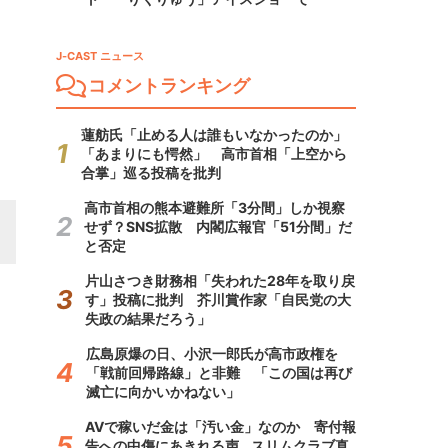
J-CAST ニュース
コメントランキング
蓮舫氏「止める人は誰もいなかったのか」
「あまりにも愕然」 高市首相「上空から
合掌」巡る投稿を批判
高市首相の熊本避難所「3分間」しか視察
せず？SNS拡散 内閣広報官「51分間」だ
と否定
片山さつき財務相「失われた28年を取り戻
す」投稿に批判 芥川賞作家「自民党の大
失政の結果だろう」
広島原爆の日、小沢一郎氏が高市政権を
「戦前回帰路線」と非難 「この国は再び
滅亡に向かいかねない」
AVで稼いだ金は「汚い金」なのか 寄付報
告への中傷にあきれる声...スリムクラブ真