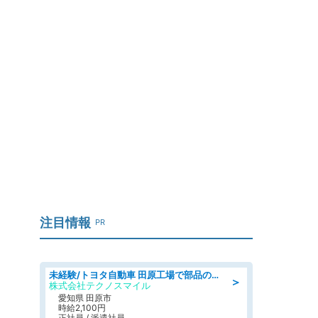
注目情報
PR
未経験/トヨタ自動車 田原工場で部品の運搬作業/tutumi
＞
株式会社テクノスマイル
愛知県 田原市
時給2,100円
正社員 / 派遣社員