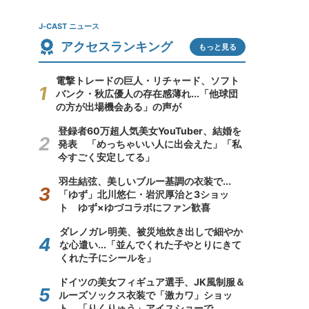
J-CAST ニュース
アクセスランキング
もっと見る
電撃トレードの巨人・リチャード、ソフト
バンク・秋広優人の存在感薄れ...「他球団
の方が出場機会ある」の声が
登録者60万超人気美女YouTuber、結婚を
発表 「めっちゃいい人に出会えた」「私
今すごく安定してる」
羽生結弦、美しいブルー基調の衣装で...
「ゆず」北川悠仁・岩沢厚治と3ショッ
ト ゆず×ゆづコラボにファン歓喜
ダレノガレ明美、被災地炊き出しで細やか
な心遣い...「並んでくれた子やとりにきて
くれた子にシールを」
ドイツの美女フィギュア選手、JK風制服＆
ルーズソックス衣装で「激カワ」ショッ
ト 「りくりゅう」アイスショーで