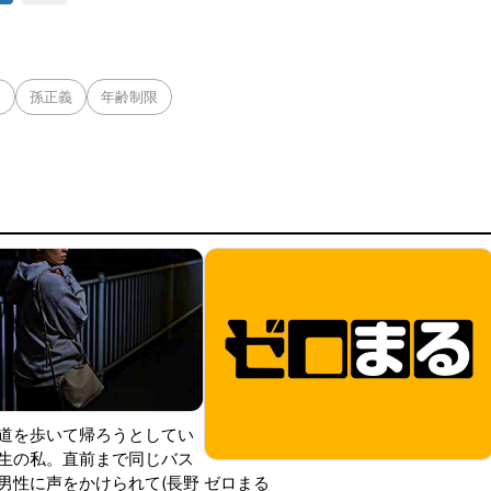
ス
孫正義
年齢制限
道を歩いて帰ろうとしてい
生の私。直前まで同じバス
男性に声をかけられて(長野
ゼロまる