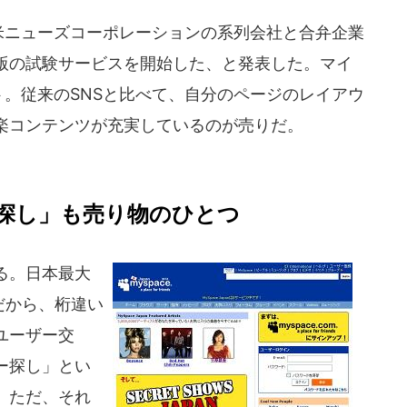
米ニューズコーポレーションの系列会社と合弁企業
版の試験サービスを開始した、と発表した。マイ
ト。従来のSNSと比べて、自分のページのレイアウ
楽コンテンツが充実しているのが売りだ。
探し」も売り物のひとつ
する。日本最大
だから、桁違い
ユーザー交
ー探し」とい
。ただ、それ