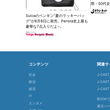
県・50代女
Suicaのペンギン"夏のラッキーバッ
グ"が8月8日に発売。Pensta史上最も
豪華な7点入りだよ~。
コンテンツ
関連サ
社会
J-CAS
政治
J-CAS
経済
J-CA
IT
BOOK
エンタメ
東京バ