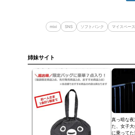
mixi
SNS
ソフトバンク
マイスペー
姉妹サイト
真っ暗な夜
た、女子大
に乗ってた