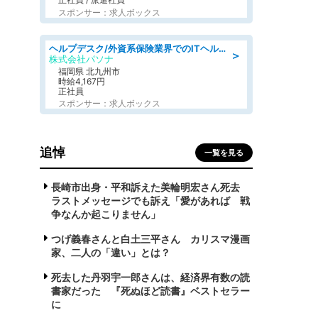
スポンサー：求人ボックス
ヘルプデスク/外資系保険業界でのITヘルプデスク業務/駅近/即日勤務可/ヘルプデスク
＞
株式会社パソナ
福岡県 北九州市
時給4,167円
正社員
スポンサー：求人ボックス
追悼
一覧を見る
長崎市出身・平和訴えた美輪明宏さん死去
ラストメッセージでも訴え「愛があれば 戦
争なんか起こりません」
つげ義春さんと白土三平さん カリスマ漫画
家、二人の「違い」とは？
死去した丹羽宇一郎さんは、経済界有数の読
書家だった 『死ぬほど読書』ベストセラー
に