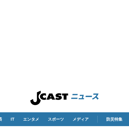
済
IT
エンタメ
スポーツ
メディア
防災特集