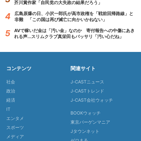
芥川賞作家「自民党の大失政の結果だろう」
広島原爆の日、小沢一郎氏が高市政権を「戦前回帰路線」と
非難 「この国は再び滅亡に向かいかねない」
AVで稼いだ金は「汚い金」なのか 寄付報告への中傷にあき
れる声...スリムクラブ真栄田もバッサリ「汚い心だね」
コンテンツ
関連サイト
社会
J-CASTニュース
政治
J-CASTトレンド
経済
J-CAST会社ウォッチ
IT
BOOKウォッチ
エンタメ
東京バーゲンマニア
スポーツ
Jタウンネット
メディア
ゼロまる