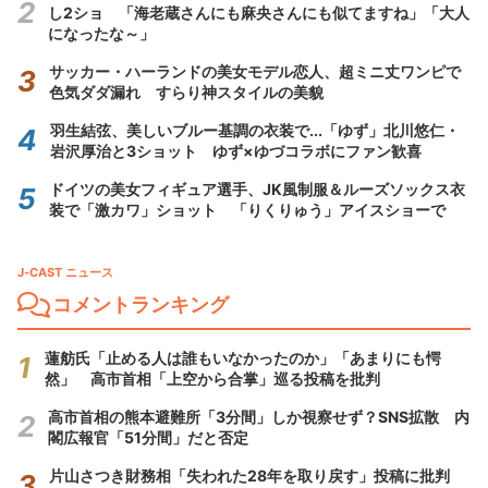
し2ショ 「海老蔵さんにも麻央さんにも似てますね」「大人
になったな～」
サッカー・ハーランドの美女モデル恋人、超ミニ丈ワンピで
色気ダダ漏れ すらり神スタイルの美貌
羽生結弦、美しいブルー基調の衣装で...「ゆず」北川悠仁・
岩沢厚治と3ショット ゆず×ゆづコラボにファン歓喜
ドイツの美女フィギュア選手、JK風制服＆ルーズソックス衣
装で「激カワ」ショット 「りくりゅう」アイスショーで
J-CAST ニュース
コメントランキング
蓮舫氏「止める人は誰もいなかったのか」「あまりにも愕
然」 高市首相「上空から合掌」巡る投稿を批判
高市首相の熊本避難所「3分間」しか視察せず？SNS拡散 内
閣広報官「51分間」だと否定
片山さつき財務相「失われた28年を取り戻す」投稿に批判