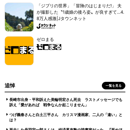
「ジブリの世界」「冒険のはじまりだ!」 夫
が撮影した〝1歳娘の後ろ姿〟が良すぎて...4.
8万人感激|Jタウンネット
ゼロまる
追悼
一覧を見る
長崎市出身・平和訴えた美輪明宏さん死去 ラストメッセージでも
訴え「愛があれば 戦争なんか起こりません」
つげ義春さんと白土三平さん カリスマ漫画家、二人の「違い」と
は？
死去した丹羽宇一郎さんは、経済界有数の読書家だった 『死ぬほ