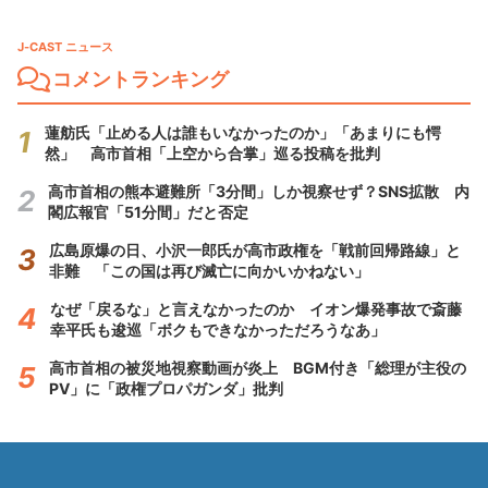
J-CAST ニュース
コメントランキング
蓮舫氏「止める人は誰もいなかったのか」「あまりにも愕
然」 高市首相「上空から合掌」巡る投稿を批判
高市首相の熊本避難所「3分間」しか視察せず？SNS拡散 内
閣広報官「51分間」だと否定
広島原爆の日、小沢一郎氏が高市政権を「戦前回帰路線」と
非難 「この国は再び滅亡に向かいかねない」
なぜ「戻るな」と言えなかったのか イオン爆発事故で斎藤
幸平氏も逡巡「ボクもできなかっただろうなあ」
高市首相の被災地視察動画が炎上 BGM付き「総理が主役の
PV」に「政権プロパガンダ」批判