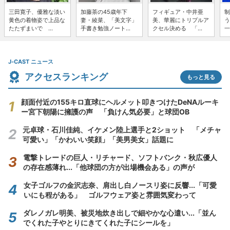
三田寛子、優雅な淡い
加藤茶の45歳年下
フィギュア・中井亜
制
黄色の着物姿で上品な
妻・綾菜、「美文字」
美、華麗にトリプルア
う
たたずまいで ...
手書き勉強ノート...
クセル決める 「...
一
J-CAST ニュース
アクセスランキング
もっと見る
顔面付近の155キロ直球にヘルメット叩きつけたDeNAルーキ
ー宮下朝陽に擁護の声 「負けん気必要」と球団OB
元卓球・石川佳純、イケメン陸上選手と2ショット 「メチャ
可愛い」「かわいい笑顔」「美男美女」話題に
電撃トレードの巨人・リチャード、ソフトバンク・秋広優人
の存在感薄れ...「他球団の方が出場機会ある」の声が
女子ゴルフの金沢志奈、肩出し白ノースリ姿に反響...「可愛
いにも程がある」 ゴルフウェア姿と雰囲気変わって
ダレノガレ明美、被災地炊き出しで細やかな心遣い...「並ん
でくれた子やとりにきてくれた子にシールを」