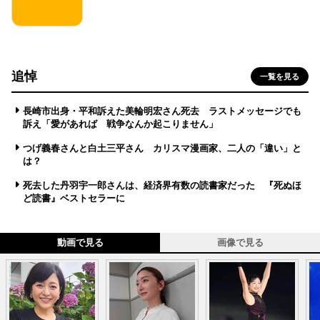
追悼
一覧を見る
長崎市出身・平和訴えた美輪明宏さん死去 ラストメッセージでも
訴え「愛があれば 戦争なんか起こりません」
つげ義春さんと白土三平さん カリスマ漫画家、二人の「違い」と
は？
死去した丹羽宇一郎さんは、経済界有数の読書家だった 『死ぬほ
ど読書』ベストセラーに
動画で見る
画像で見る