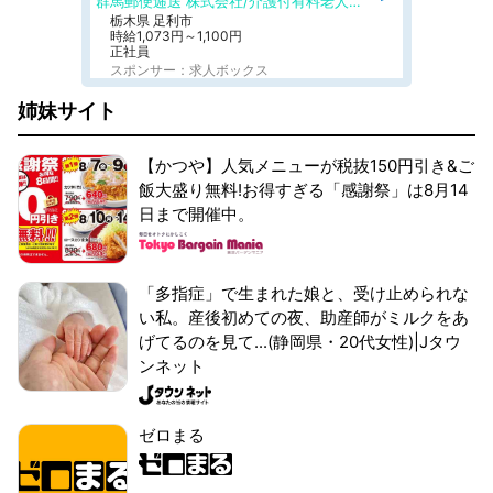
群馬郵便逓送 株式会社/介護付有料老人ホーム ふる里
栃木県 足利市
時給1,073円～1,100円
正社員
スポンサー：求人ボックス
姉妹サイト
【かつや】人気メニューが税抜150円引き&ご
飯大盛り無料!お得すぎる「感謝祭」は8月14
日まで開催中。
「多指症」で生まれた娘と、受け止められな
い私。産後初めての夜、助産師がミルクをあ
げてるのを見て...(静岡県・20代女性)|Jタウ
ンネット
ゼロまる