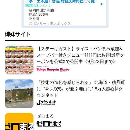
工事・土木施工管理/総合技術商社にて施工管理のお仕事/即日勤務可/車通勤可/工事・土木施工管理/生産・品質管理
＞
株式会社パソナ
福岡県 北九州市
時給1,506円
正社員
スポンサー：求人ボックス
姉妹サイト
【ステーキガスト】ライス・パン食べ放題&
スープバー付きメニュー1111円はお得!最新ク
ーポンを公式Xで公開中《9月23日まで》
「技術の進化を感じられる」 北海道・積丹町
に〝4つの穴〟が並ぶ理由に1.8万人感心|Jタ
ウンネット
ゼロまる