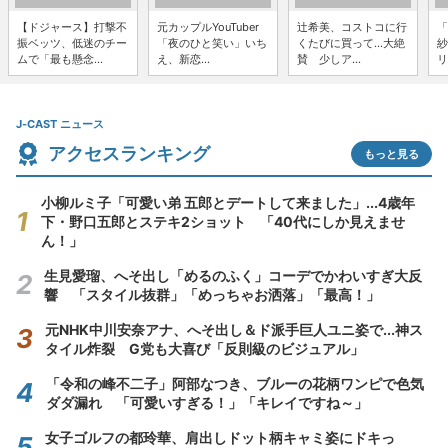
【ドジャース】打撃不
元カップルYouTuber
辻希美、コストコに行
「
振ベッツ、低迷のチー
「夜のひと笑い」いち
くたびに買って...大絶
紗
ムで「最も懸念...
え、新恋...
賛 少しア...
リ
J-CAST ニュース
アクセスランキング
もっと見る
小柳ルミ子「可愛い弟 五郎とデートして来ました」...4歳年
下・野口五郎とステキ2ショット 「40代にしか見えませ
ん！」
生見愛瑠、へそ出し「めるのふく」コーデでかわいすぎ大反
響 「スタイル抜群」「めっちゃお洒落」「最高！」
元NHK中川安奈アナ、へそ出し＆ド派手巨人ユニ姿で...神ス
タイル炸裂 G党も大喜び「反則級のビジュアル」
「令和の峰不二子」阿部なつき、ブルーの花柄ワンピで色気
ダダ漏れ 「可愛いすぎる！」「キレイですね～」
女子ゴルフの都玲華、肩出しドット柄キャミ姿にドキっ