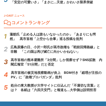
「安定の可愛いさ」「まさに...天使」かわいさ限界突破
J-CAST ニュース
コメントランキング
蓮舫氏「止める人は誰もいなかったのか」「あまりにも愕
然」 高市首相「上空から合掌」巡る投稿を批判
広島原爆の日、小沢一郎氏が高市政権を「戦前回帰路線」と
非難 「この国は再び滅亡に向かいかねない」
高市首相の熊本避難所「3分間」しか視察せず？SNS拡散 内
閣広報官「51分間」だと否定
高市首相の被災地視察動画が炎上 BGM付き「総理が主役の
PV」に「政権プロパガンダ」批判
処分の東大教授が大学サイトに仕込んだ「不適切な言葉」と
は？ 各紙は「六四天安門」と報道も...大学側は説明拒否