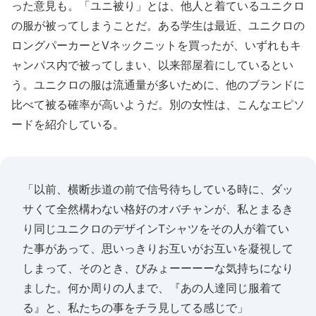
った意見も。「ユニ被り」とは、他人と着ているユニクロ
の服が被ってしまうことだ。ある学生は最近、ユニクロの
ロングパーカーとVネックニットを買ったが、いずれもキ
ャンパス内で被ってしまい、以来部屋着にしているとい
う。ユニクロの服は流通量が多いために、他のブランドに
比べて被る確率が高いようだ。別の女性は、こんなエピソ
ードを紹介している。
「以前、横断歩道の前で信号待ちしている時に、ダッ
サくて全然構わない格好のオバチャンが、私とまるき
り同じユニクロのデザインTシャツをその人が着てい
た事があって、思いっきりお互いがお互いを凝視して
しまって、そのとき、びみょーーーーな気持ちになり
ました。何か周りの人まで、『あの人達同じ服着て
る』と、私たちの事をチラ見してる感じで」