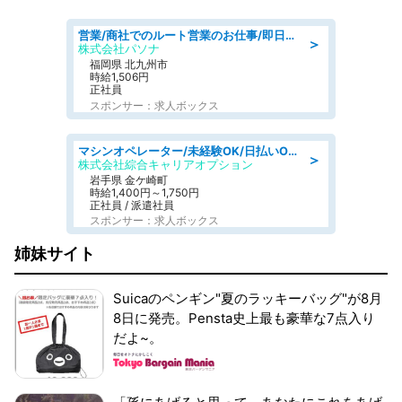
営業/商社でのルート営業のお仕事/即日勤務可/車通勤可/営業
＞
株式会社パソナ
福岡県 北九州市
時給1,506円
正社員
スポンサー：求人ボックス
マシンオペレーター/未経験OK/日払いOK/寮完備/交替制/20・30・40代活躍中
＞
株式会社綜合キャリアオプション
岩手県 金ケ崎町
時給1,400円～1,750円
正社員 / 派遣社員
スポンサー：求人ボックス
姉妹サイト
Suicaのペンギン"夏のラッキーバッグ"が8月
8日に発売。Pensta史上最も豪華な7点入り
だよ~。