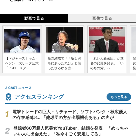
動画で見る
画像で見る
【ドジャース】キム・
新党結成で「「騙し討
「れいわ新選組」が党
登
ヘソン、大リーグ公式
ちにあった気分」と怒
名の変更を発表、「い
女
「PSロースタ...
ったひろゆき妻...
のちの党」へ ...
発
J-CAST ニュース
アクセスランキング
もっと見る
電撃トレードの巨人・リチャード、ソフトバンク・秋広優人
の存在感薄れ...「他球団の方が出場機会ある」の声が
登録者60万超人気美女YouTuber、結婚を発表 「めっちゃ
いい人に出会えた」「私今すごく安定してる」