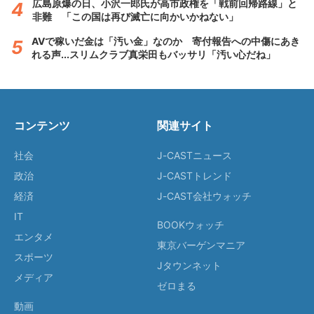
広島原爆の日、小沢一郎氏が高市政権を「戦前回帰路線」と
非難 「この国は再び滅亡に向かいかねない」
AVで稼いだ金は「汚い金」なのか 寄付報告への中傷にあき
れる声...スリムクラブ真栄田もバッサリ「汚い心だね」
コンテンツ
関連サイト
社会
J-CASTニュース
政治
J-CASTトレンド
経済
J-CAST会社ウォッチ
IT
BOOKウォッチ
エンタメ
東京バーゲンマニア
スポーツ
Jタウンネット
メディア
ゼロまる
動画