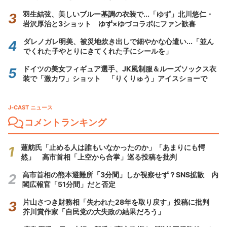
羽生結弦、美しいブルー基調の衣装で...「ゆず」北川悠仁・
岩沢厚治と3ショット ゆず×ゆづコラボにファン歓喜
ダレノガレ明美、被災地炊き出しで細やかな心遣い...「並ん
でくれた子やとりにきてくれた子にシールを」
ドイツの美女フィギュア選手、JK風制服＆ルーズソックス衣
装で「激カワ」ショット 「りくりゅう」アイスショーで
J-CAST ニュース
コメントランキング
蓮舫氏「止める人は誰もいなかったのか」「あまりにも愕
然」 高市首相「上空から合掌」巡る投稿を批判
高市首相の熊本避難所「3分間」しか視察せず？SNS拡散 内
閣広報官「51分間」だと否定
片山さつき財務相「失われた28年を取り戻す」投稿に批判
芥川賞作家「自民党の大失政の結果だろう」