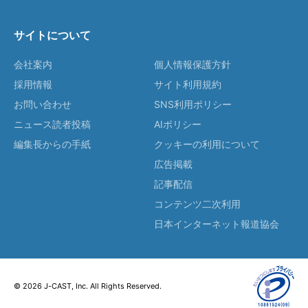
サイトについて
会社案内
個人情報保護方針
採用情報
サイト利用規約
お問い合わせ
SNS利用ポリシー
ニュース読者投稿
AIポリシー
編集長からの手紙
クッキーの利用について
広告掲載
記事配信
コンテンツ二次利用
日本インターネット報道協会
© 2026 J-CAST, Inc. All Rights Reserved.