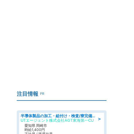
注目情報
PR
半導体製品の加工・組付け・検査/寮完備/日勤/日払い/工場・製造
＞
UTエージェント株式会社AGT東海第一CU
愛知県 岡崎市
時給1,400円
正社員 / 派遣社員