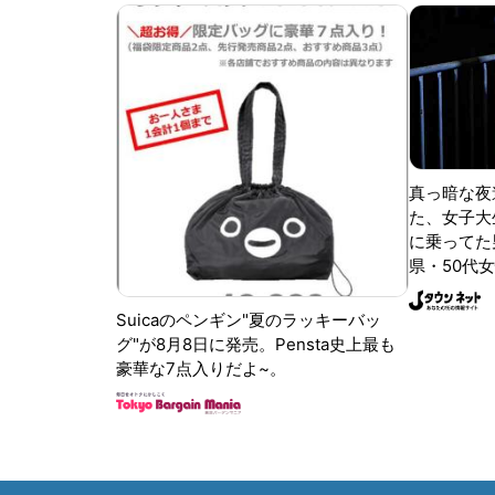
真っ暗な夜
た、女子大
に乗ってた
県・50代女
Suicaのペンギン"夏のラッキーバッ
グ"が8月8日に発売。Pensta史上最も
豪華な7点入りだよ~。