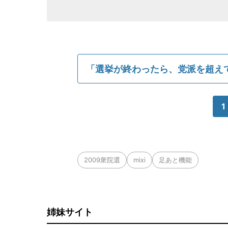
「選挙が終わったら、党派を超え
1
2009衆院選
mixi
足あと機能
姉妹サイト