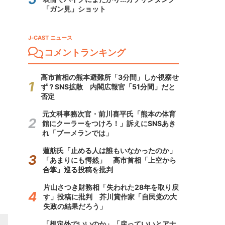
「ガン見」ショット
J-CAST ニュース
コメントランキング
高市首相の熊本避難所「3分間」しか視察せ
ず？SNS拡散 内閣広報官「51分間」だと
否定
元文科事務次官・前川喜平氏「熊本の体育
館にクーラーをつけろ！」訴えにSNSあき
れ「ブーメランでは」
蓮舫氏「止める人は誰もいなかったのか」
「あまりにも愕然」 高市首相「上空から
合掌」巡る投稿を批判
片山さつき財務相「失われた28年を取り戻
す」投稿に批判 芥川賞作家「自民党の大
失政の結果だろう」
「想定外でいいのか」「戻っていいとアナ