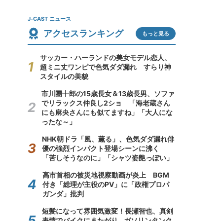
J-CAST ニュース
アクセスランキング
もっと見る
サッカー・ハーランドの美女モデル恋人、
超ミニ丈ワンピで色気ダダ漏れ すらり神
スタイルの美貌
市川團十郎の15歳長女＆13歳長男、ソファ
でリラックス仲良し2ショ 「海老蔵さん
にも麻央さんにも似てますね」「大人にな
ったな～」
NHK朝ドラ「風、薫る」、色気ダダ漏れ俳
優の強烈インパクト登場シーンに沸く
「苦しそうなのに」「シャツ姿艶っぽい」
高市首相の被災地視察動画が炎上 BGM
付き「総理が主役のPV」に「政権プロパ
ガンダ」批判
短髪になって雰囲気激変！長瀬智也、真剣
表情でバイクにまたがり...ガソリンタンク