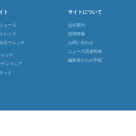
イト
サイトについて
Tニュース
会社案内
Tトレンド
採用情報
ST会社ウォッチ
お問い合わせ
ニュース読者投稿
ウォッチ
編集長からの手紙
ーゲンマニア
ネット
る