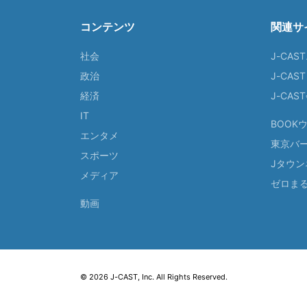
コンテンツ
関連サ
社会
J-CAS
政治
J-CAS
経済
J-CA
IT
BOOK
エンタメ
東京バ
スポーツ
Jタウン
メディア
ゼロま
動画
© 2026 J-CAST, Inc. All Rights Reserved.