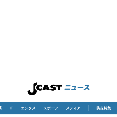
済
IT
エンタメ
スポーツ
メディア
防災特集