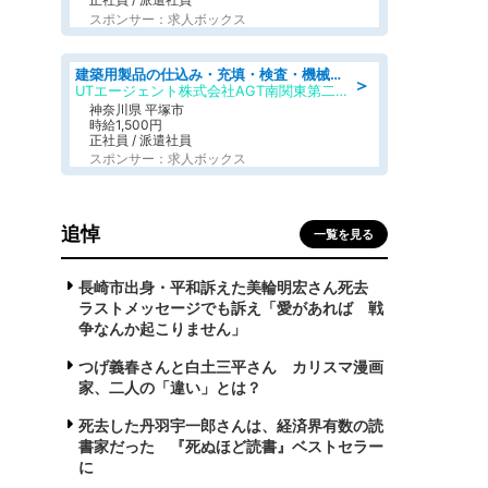
スポンサー：求人ボックス
建築用製品の仕込み・充填・検査・機械操作/寮完備/日払い/工場・製造
＞
UTエージェント株式会社AGT南関東第二CU
神奈川県 平塚市
時給1,500円
正社員 / 派遣社員
スポンサー：求人ボックス
追悼
一覧を見る
長崎市出身・平和訴えた美輪明宏さん死去
ラストメッセージでも訴え「愛があれば 戦
争なんか起こりません」
つげ義春さんと白土三平さん カリスマ漫画
家、二人の「違い」とは？
死去した丹羽宇一郎さんは、経済界有数の読
書家だった 『死ぬほど読書』ベストセラー
に