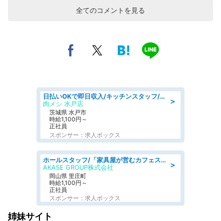
全てのコメントを見る
日払いOKで即日収入/キッチンスタッフ/「原付免許必須」デリバリー業務など、自己成長可能な幅広い仕事に挑戦!髪型自由&ピアス・ネイルOK/茨城県/水戸市
＞
肉メシ 水戸店
茨城県 水戸市
時給1,100円～
正社員
スポンサー：求人ボックス
ホールスタッフ/「家具屋が営むカフェスタッフ!」週2日～OK!嬉しいまかない付き/岡山県/浅口郡里庄町
＞
AKASE GROUP株式会社
岡山県 里庄町
時給1,100円～
正社員
スポンサー：求人ボックス
姉妹サイト