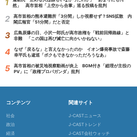
然」 高市首相「上空から合掌」巡る投稿を批判
高市首相の熊本避難所「3分間」しか視察せず？SNS拡散 内
閣広報官「51分間」だと否定
広島原爆の日、小沢一郎氏が高市政権を「戦前回帰路線」と
非難 「この国は再び滅亡に向かいかねない」
なぜ「戻るな」と言えなかったのか イオン爆発事故で斎藤
幸平氏も逡巡「ボクもできなかっただろうなあ」
高市首相の被災地視察動画が炎上 BGM付き「総理が主役の
PV」に「政権プロパガンダ」批判
コンテンツ
関連サイト
社会
J-CASTニュース
政治
J-CASTトレンド
経済
J-CAST会社ウォッチ