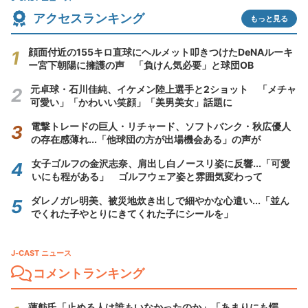
アクセスランキング
もっと見る
顔面付近の155キロ直球にヘルメット叩きつけたDeNAルーキ
ー宮下朝陽に擁護の声 「負けん気必要」と球団OB
元卓球・石川佳純、イケメン陸上選手と2ショット 「メチャ
可愛い」「かわいい笑顔」「美男美女」話題に
電撃トレードの巨人・リチャード、ソフトバンク・秋広優人
の存在感薄れ...「他球団の方が出場機会ある」の声が
女子ゴルフの金沢志奈、肩出し白ノースリ姿に反響...「可愛
いにも程がある」 ゴルフウェア姿と雰囲気変わって
ダレノガレ明美、被災地炊き出しで細やかな心遣い...「並ん
でくれた子やとりにきてくれた子にシールを」
J-CAST ニュース
コメントランキング
蓮舫氏「止める人は誰もいなかったのか」「あまりにも愕