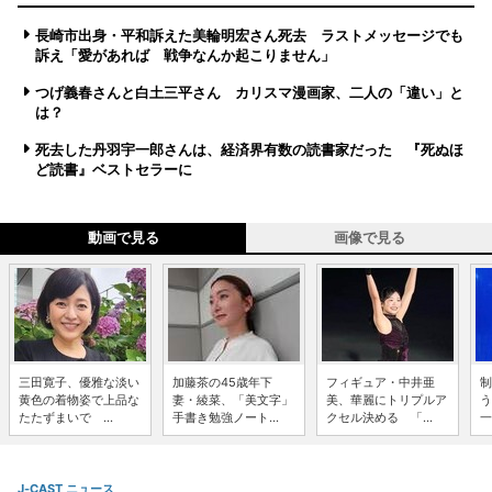
長崎市出身・平和訴えた美輪明宏さん死去 ラストメッセージでも
訴え「愛があれば 戦争なんか起こりません」
つげ義春さんと白土三平さん カリスマ漫画家、二人の「違い」と
は？
死去した丹羽宇一郎さんは、経済界有数の読書家だった 『死ぬほ
ど読書』ベストセラーに
動画で見る
画像で見る
三田寛子、優雅な淡い
加藤茶の45歳年下
フィギュア・中井亜
制
黄色の着物姿で上品な
妻・綾菜、「美文字」
美、華麗にトリプルア
う
たたずまいで ...
手書き勉強ノート...
クセル決める 「...
一
J-CAST ニュース