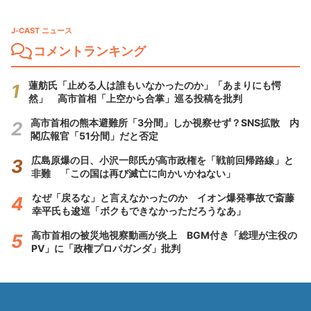
J-CAST ニュース
コメントランキング
蓮舫氏「止める人は誰もいなかったのか」「あまりにも愕
然」 高市首相「上空から合掌」巡る投稿を批判
高市首相の熊本避難所「3分間」しか視察せず？SNS拡散 内
閣広報官「51分間」だと否定
広島原爆の日、小沢一郎氏が高市政権を「戦前回帰路線」と
非難 「この国は再び滅亡に向かいかねない」
なぜ「戻るな」と言えなかったのか イオン爆発事故で斎藤
幸平氏も逡巡「ボクもできなかっただろうなあ」
高市首相の被災地視察動画が炎上 BGM付き「総理が主役の
PV」に「政権プロパガンダ」批判