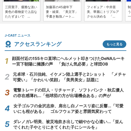
三田寛子、優雅な淡い
加藤茶の45歳年下
フィギュア・中井亜
制
黄色の着物姿で上品な
妻・綾菜、「美文字」
美、華麗にトリプルア
う
たたずまいで ...
手書き勉強ノート...
クセル決める 「...
一
J-CAST ニュース
アクセスランキング
もっと見る
顔面付近の155キロ直球にヘルメット叩きつけたDeNAルーキ
ー宮下朝陽に擁護の声 「負けん気必要」と球団OB
元卓球・石川佳純、イケメン陸上選手と2ショット 「メチャ
可愛い」「かわいい笑顔」「美男美女」話題に
電撃トレードの巨人・リチャード、ソフトバンク・秋広優人
の存在感薄れ...「他球団の方が出場機会ある」の声が
女子ゴルフの金沢志奈、肩出し白ノースリ姿に反響...「可愛
いにも程がある」 ゴルフウェア姿と雰囲気変わって
ダレノガレ明美、被災地炊き出しで細やかな心遣い...「並ん
でくれた子やとりにきてくれた子にシールを」