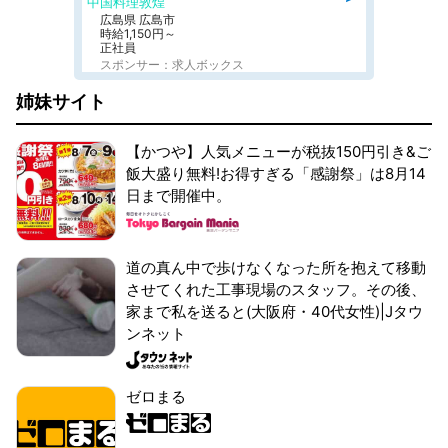
中国料理敦煌
広島県 広島市
時給1,150円～
正社員
スポンサー：求人ボックス
姉妹サイト
【かつや】人気メニューが税抜150円引き&ご
飯大盛り無料!お得すぎる「感謝祭」は8月14
日まで開催中。
道の真ん中で歩けなくなった所を抱えて移動
させてくれた工事現場のスタッフ。その後、
家まで私を送ると(大阪府・40代女性)|Jタウ
ンネット
ゼロまる